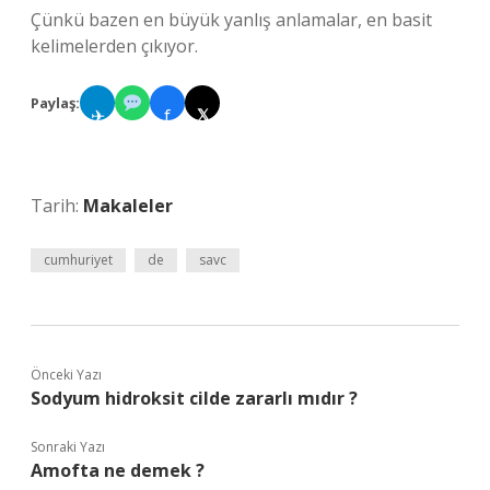
Çünkü bazen en büyük yanlış anlamalar, en basit
kelimelerden çıkıyor.
Paylaş:
✈
f
𝕏
Tarih:
Makaleler
cumhuriyet
de
savc
Önceki Yazı
Sodyum hidroksit cilde zararlı mıdır ?
Sonraki Yazı
Amofta ne demek ?