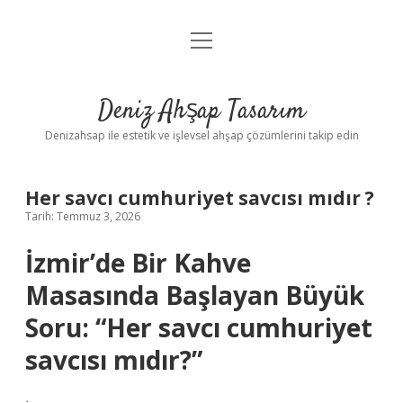
menüyü
Anasayfa
aç
Gizlilik Politikası
Deniz Ahşap Tasarım
Yasal Uyarı
Denizahsap ile estetik ve işlevsel ahşap çözümlerini takip edin
Her savcı cumhuriyet savcısı mıdır ?
Tarih: Temmuz 3, 2026
İzmir’de Bir Kahve
Masasında Başlayan Büyük
Soru: “Her savcı cumhuriyet
savcısı mıdır?”