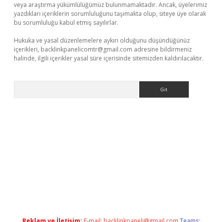
veya araştırma yükümlülüğümüz bulunmamaktadır. Ancak, üyelerimiz
yazdıkları içeriklerin sorumluluğunu taşımakta olup, siteye üye olarak
bu sorumluluğu kabul etmiş sayılırlar.
Hukuka ve yasal düzenlemelere aykırı olduğunu düşündüğünüz
içerikleri,
backlinkpanelicomtr@gmail.com
adresine bildirmeniz
halinde, ilgili içerikler yasal süre içerisinde sitemizden kaldırılacaktır.
Arama
iş
Reklam ve İletişim:
E-mail:
backlinkpaneli@gmail.com
Teams: