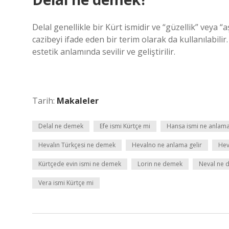
Delal genellikle bir Kürt ismidir ve “güzellik” veya “
cazibeyi ifade eden bir terim olarak da kullanılabilir
estetik anlamında sevilir ve geliştirilir.
Tarih:
Makaleler
Delal ne demek
Efe ismi Kürtçe mi
Hansa ismi ne anlama
Hevalın Türkçesi ne demek
Hevalno ne anlama gelir
Hev
Kürtçede evin ismi ne demek
Lorin ne demek
Neval ne 
Vera ismi Kürtçe mi