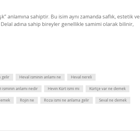
aşk” anlamına sahiptir. Bu isim aynı zamanda saflık, estetik ve
. Delal adına sahip bireyler genellikle samimi olarak bilinir,
 gelir
Heval isminin anlamı ne
Heval nereli
i isminin anlamı nedir
Hevin Kürt ismi mi
Kürtçe var ne demek
demek
Rojin ne
Roza ismi ne anlama gelir
Seval ne demek