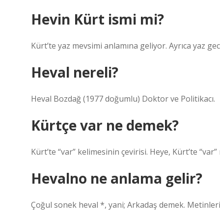
Hevin Kürt ismi mi?
Kürt’te yaz mevsimi anlamına geliyor. Ayrıca yaz gecel
Heval nereli?
Heval Bozdağ (1977 doğumlu) Doktor ve Politikacı.
Kürtçe var ne demek?
Kürt’te “var” kelimesinin çevirisi. Heye, Kürt’te “var” ı
Hevalno ne anlama gelir?
Çoğul sonek heval *, yani; Arkadaş demek. Metinleri 