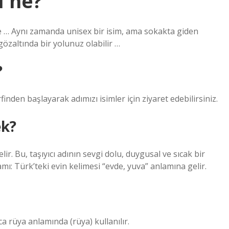
ı ne?
me … Aynı zamanda unisex bir isim, ama sokakta giden
özaltında bir yolunuz olabilir …
?
inden başlayarak adımızı isimler için ziyaret edebilirsiniz.
ek?
lir. Bu, taşıyıcı adının sevgi dolu, duygusal ve sıcak bir
ı: Türk’teki evin kelimesi “evde, yuva” anlamına gelir.
ca rüya anlamında (rüya) kullanılır.