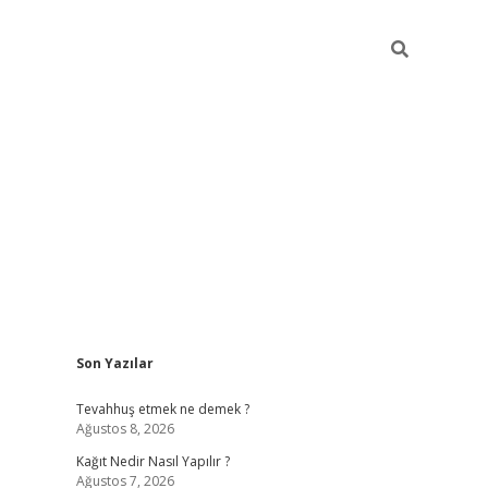
Sidebar
Son Yazılar
pia bella c
Tevahhuş etmek ne demek ?
Ağustos 8, 2026
Kağıt Nedir Nasıl Yapılır ?
Ağustos 7, 2026