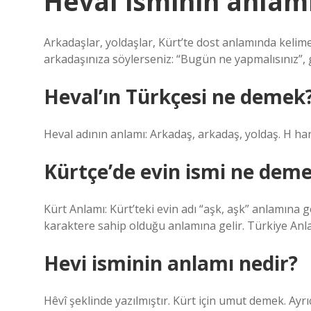
Heval isminin anlam
Arkadaşlar, yoldaşlar, Kürt’te dost anlamında keli
arkadaşınıza söylerseniz: “Bugün ne yapmalısınız”, g
Heval’ın Türkçesi ne demek
Heval adının anlamı: Arkadaş, arkadaş, yoldaş. H harf
Kürtçe’de evin ismi ne dem
Kürt Anlamı: Kürt’teki evin adı “aşk, aşk” anlamına ge
karaktere sahip olduğu anlamına gelir. Türkiye Anlam
Hevi isminin anlamı nedir?
Hêvî şeklinde yazılmıştır. Kürt için umut demek. Ayrı