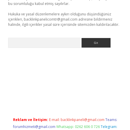
bu sorumluluğu kabul etmiş sayılırlar.
Hukuka ve yasal düzenlemelere aykırı olduğunu düşündüğünüz
içerikleri,
backlinkpanelicomtr@gmail.com
adresine bildirmeniz
halinde, ilgili içerikler yasal süre içerisinde sitemizden kaldırılacaktır.
Arama
a casino giriş
Reklam ve İletişim:
E-mail:
backlinkpaneli@gmail.com
Teams:
forumhizmeti@gmail.com
Whatsapp: 0262 606 0 726
Telegram: