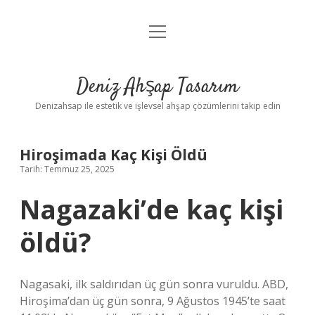
menüyü
Anasayfa
aç
Gizlilik Politikası
Deniz Ahşap Tasarım
Yasal Uyarı
Denizahsap ile estetik ve işlevsel ahşap çözümlerini takip edin
Hiroşimada Kaç Kişi Öldü
Tarih: Temmuz 25, 2025
Nagazaki’de kaç kişi
öldü?
Nagasaki, ilk saldırıdan üç gün sonra vuruldu. ABD,
Hiroşima’dan üç gün sonra, 9 Ağustos 1945’te saat