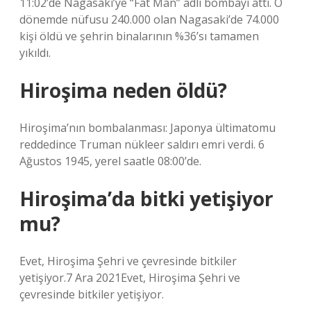
11:02’de Nagasaki’ye “Fat Man” adlı bombayı attı. O
dönemde nüfusu 240.000 olan Nagasaki’de 74.000
kişi öldü ve şehrin binalarının %36’sı tamamen
yıkıldı.
Hiroşima neden öldü?
Hiroşima’nın bombalanması: Japonya ültimatomu
reddedince Truman nükleer saldırı emri verdi. 6
Ağustos 1945, yerel saatle 08:00’de.
Hiroşima’da bitki yetişiyor
mu?
Evet, Hiroşima Şehri ve çevresinde bitkiler
yetişiyor.7 Ara 2021Evet, Hiroşima Şehri ve
çevresinde bitkiler yetişiyor.