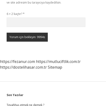
ve site adresim bu tarayıcıya kaydedilsin.
6 + 2 kaçtır?
*
https://fezanur.com
https://mutluciftlik.com.tr
https://dostelihasar.com.tr
Sitemap
Sidebar
Son Yazılar
Tevahhuş etmek ne demek ?