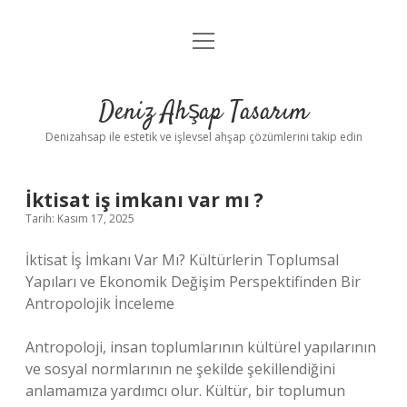
menüyü
Anasayfa
aç
Gizlilik Politikası
Deniz Ahşap Tasarım
Yasal Uyarı
Denizahsap ile estetik ve işlevsel ahşap çözümlerini takip edin
İktisat iş imkanı var mı ?
Tarih: Kasım 17, 2025
İktisat İş İmkanı Var Mı? Kültürlerin Toplumsal
Yapıları ve Ekonomik Değişim Perspektifinden Bir
Antropolojik İnceleme
Antropoloji, insan toplumlarının kültürel yapılarının
ve sosyal normlarının ne şekilde şekillendiğini
anlamamıza yardımcı olur. Kültür, bir toplumun