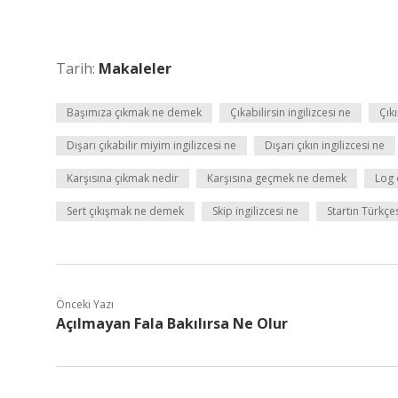
Tarih:
Makaleler
Başımıza çıkmak ne demek
Çıkabilirsin ingilizcesi ne
Çık
Dışarı çıkabilir miyim ingilizcesi ne
Dışarı çıkın ingilizcesi ne
Karşısına çıkmak nedir
Karşısına geçmek ne demek
Log 
Sert çıkışmak ne demek
Skip ingilizcesi ne
Startın Türkçe
Önceki Yazı
Açılmayan Fala Bakılırsa Ne Olur