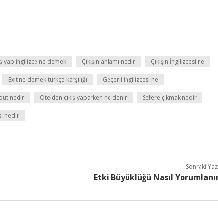
ış yap ingilizce ne demek
Çıkışın anlamı nedir
Çıkışın İngilizcesi ne
Exit ne demek türkçe karşılığı
Geçerli ingilizcesi ne
out nedir
Otelden çıkış yaparken ne denir
Sefere çıkmak nedir
si nedir
Sonraki Yaz
Etki Büyüklüğü Nasıl Yorumlanı