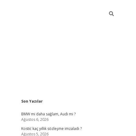
Sidebar
Son Yazılar
pia bella 
BMW mi daha sağlam, Audi mi ?
Ağustos 6, 2026
Kostić kaç yıllık sözleşme imzaladı ?
Ağustos 5, 2026