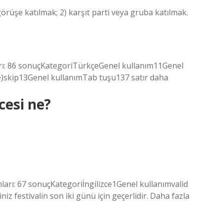
görüşe katılmak; 2) karşıt parti veya gruba katılmak.
ları: 86 sonuçKategoriTürkçeGenel kullanım11Genel
e)skip13Genel kullanımTab tuşu137 satır daha
zcesi ne?
mları: 67 sonuçKategoriİngilizce1Genel kullanımvalid
tiniz festivalin son iki günü için geçerlidir. Daha fazla