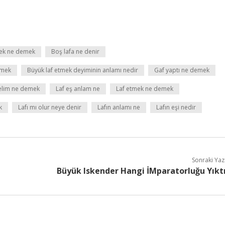
mek ne demek
Boş lafa ne denir
emek
Büyük laf etmek deyiminin anlamı nedir
Gaf yaptı ne demek
elim ne demek
Laf eş anlam ne
Laf etmek ne demek
k
Lafı mı olur neye denir
Lafın anlamı ne
Lafın eşi nedir
Sonraki Yaz
Büyük Iskender Hangi İMparatorluğu Yıkt