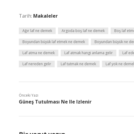
Tarih:
Makaleler
Ağır laf ne demek
Argoda boş laf ne demek
Boş laf et
Boyundan büyük laf etmek ne demek
Boyundan büyük ne d
Laf atma ne demek
Laf atmak hangi anlama gelir
Laf ed
Laf nereden gelir
Laf tutmak ne demek
Laf yok ne deme
Önceki Yazı
Güneş Tutulması Ne Ile Izlenir