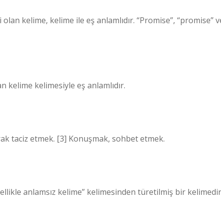
 olan kelime, kelime ile eş anlamlıdır. “Promise”, “promise” v
n kelime kelimesiyle eş anlamlıdır.
larak taciz etmek. [3] Konuşmak, sohbet etmek.
Sözlük. Farsça lāf لاف “kelime, özellikle anlamsız kelime” kelimesinden türetilmiş bir kelimedir