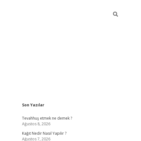
Sidebar
Son Yazılar
pia bella c
Tevahhuş etmek ne demek ?
Ağustos 8, 2026
Kağıt Nedir Nasıl Yapılır ?
Ağustos 7, 2026