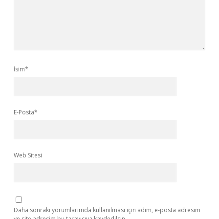
İsim*
E-Posta*
Web Sitesi
Daha sonraki yorumlarımda kullanılması için adım, e-posta adresim
ve site adresim bu tarayıcıya kaydedilsin.