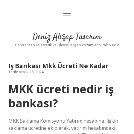
menüyü
Anasayfa
aç
Gizlilik Politikası
Deniz Ahşap Tasarım
Yasal Uyarı
Denizahsap ile estetik ve işlevsel ahşap çözümlerini takip edin
Iş Bankası Mkk Ücreti Ne Kadar
Tarih: Aralık 26, 2024
MKK ücreti nedir iş
bankası?
MKK Saklama Komisyonu Yatırım hesabına ilişkin
saklama ücretine ek olarak, yatırım hesabındaki