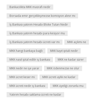
Bankacılıkta MKK masrafı nedir
Borsada emir gerçekleşmezse komisyon alınır mı
İş Bankası yatırım Hesabı Bloke Tutarı Nedir
İş Bankası yatırım hesabı para kesiyor mu
İş Bankası yatırım hesabı ücreti var mı
MKK açılımı ne
MKK hangi bankaya bağlı
MKK kayıt iptali nedir
MKK nasıl iptal edilir iş bankası
MKK ne kadar sürer
MKK nedir ne işe yarar
MKK ödenmezse ne olur
MKK ücret keser mi
MKK ücreti aylık ne kadar
MKK ücreti nedir iş bankası
MKK üyeliği zorunlu mu
Yatırım hesabı saklama ücreti ne kadar