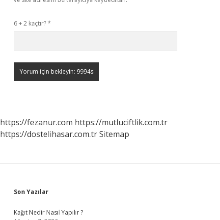
6 + 2 kaçtır?
*
https://fezanur.com
https://mutluciftlik.com.tr
https://dostelihasar.com.tr
Sitemap
Sidebar
Son Yazılar
Kağıt Nedir Nasıl Yapılır ?