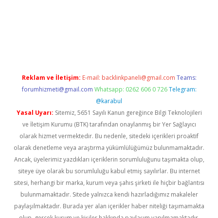
lla casino giriş
Reklam ve İletişim:
E-mail:
backlinkpaneli@gmail.com
Teams:
forumhizmeti@gmail.com
Whatsapp: 0262 606 0 726
Telegram:
@karabul
Yasal Uyarı:
Sitemiz, 5651 Sayılı Kanun gereğince Bilgi Teknolojileri
ve İletişim Kurumu (BTK) tarafından onaylanmış bir Yer Sağlayıcı
olarak hizmet vermektedir. Bu nedenle, sitedeki içerikleri proaktif
olarak denetleme veya araştırma yükümlülüğümüz bulunmamaktadır.
Ancak, üyelerimiz yazdıkları içeriklerin sorumluluğunu taşımakta olup,
siteye üye olarak bu sorumluluğu kabul etmiş sayılırlar. Bu internet
sitesi, herhangi bir marka, kurum veya şahıs şirketi ile hiçbir bağlantısı
bulunmamaktadır. Sitede yalnızca kendi hazırladığımız makaleler
paylaşılmaktadır. Burada yer alan içerikler haber niteliği taşımamakta
olup, gerçek kurum ve kişiler hakkında paylaşım yapılmamaktadır.