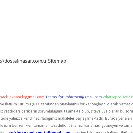
://dostelihasar.com.tr
Sitemap
backlinkpaneli@gmail.com
Teams:
forumhizmeti@gmail.com
Whatsapp: 0262 6
i ve İletişim Kurumu (BTK) tarafından onaylanmış bir Yer Sağlayıcı olarak hizmet 
zdıkları içeriklerin sorumluluğunu taşımakta olup, siteye üye olarak bu sorumlu
itede yalnızca kendi hazırladığımız makaleler paylaşılmaktadır. Burada yer alan 
le isim benzerlikleri tamamen tesadüfidir. Sitemiz, kar amacı gütmeyen ve tama
leri,
backlinkpanelicomtr@gmail.com
adresine bildirmeniz halinde, ilgili içe