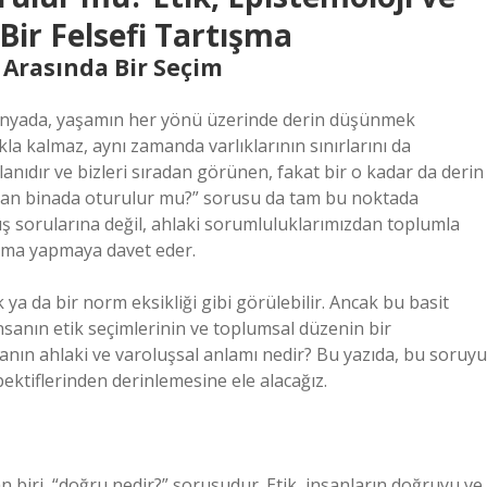
Bir Felsefi Tartışma
k Arasında Bir Seçim
 dünyada, yaşamın her yönü üzerinde derin düşünmek
kla kalmaz, aynı zamanda varlıklarının sınırlarını da
anıdır ve bizleri sıradan görünen, fakat bir o kadar da derin
ayan binada oturulur mu?” sorusu da tam bu noktada
mış sorularına değil, ahlaki sorumluluklarımızdan toplumla
tırma yapmaya davet eder.
 ya da bir norm eksikliği gibi görülebilir. Ancak bu basit
sanın etik seçimlerinin ve toplumsal düzenin bir
anın ahlaki ve varoluşsal anlamı nedir? Bu yazıda, bu soruyu
spektiflerinden derinlemesine ele alacağız.
n biri, “doğru nedir?” sorusudur. Etik, insanların doğruyu ve