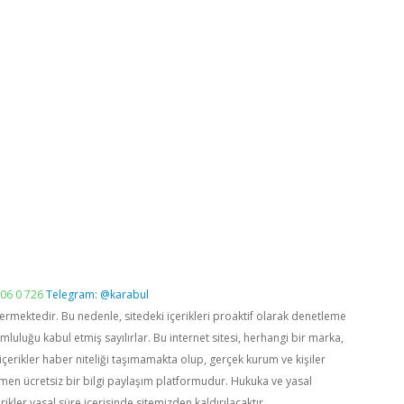
06 0 726
Telegram: @karabul
vermektedir. Bu nedenle, sitedeki içerikleri proaktif olarak denetleme
luğu kabul etmiş sayılırlar. Bu internet sitesi, herhangi bir marka,
içerikler haber niteliği taşımamakta olup, gerçek kurum ve kişiler
men ücretsiz bir bilgi paylaşım platformudur. Hukuka ve yasal
rikler yasal süre içerisinde sitemizden kaldırılacaktır.