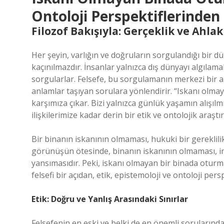
Ontoloji Perspektiflerinden 
Filozof Bakışıyla: Gerçeklik ve Ahla
Her şeyin, varlığın ve doğruların sorgulandığı bir
kaçınılmazdır. İnsanlar yalnızca dış dünyayı algılama
sorgularlar. Felsefe, bu sorgulamanın merkezi bir al
anlamlar taşıyan sorulara yönlendirir. “Iskanı olm
karşımıza çıkar. Bizi yalnızca günlük yaşamın alışıl
ilişkilerimize kadar derin bir etik ve ontolojik araş
Bir binanın iskanının olmaması, hukuki bir gereklilik
görünüşün ötesinde, binanın iskanının olmaması, in
yansımasıdır. Peki, iskanı olmayan bir binada oturm
felsefi bir açıdan, etik, epistemoloji ve ontoloji per
Etik: Doğru ve Yanlış Arasındaki Sınırlar
Felsefenin en eski ve belki de en önemli sorularında