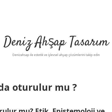
Deniz Ahşap Tasarım
Denizahsap ile estetik ve işlevsel ahşap çözümlerini takip edin
da oturulur mu ?
ulur mu? Etik, Epistemoloji ve