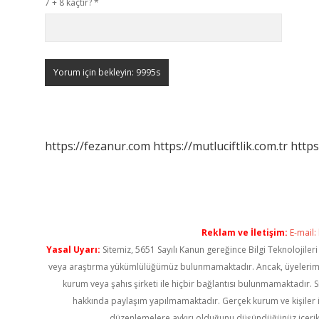
7 + 8 kaçtır?
*
https://fezanur.com
https://mutluciftlik.com.tr
https
Reklam ve İletişim:
E-mail:
Yasal Uyarı:
Sitemiz, 5651 Sayılı Kanun gereğince Bilgi Teknolojiler
veya araştırma yükümlülüğümüz bulunmamaktadır. Ancak, üyelerimiz ya
kurum veya şahıs şirketi ile hiçbir bağlantısı bulunmamaktadır. S
hakkında paylaşım yapılmamaktadır. Gerçek kurum ve kişiler i
düzenlemelere aykırı olduğunu düşündüğünüz içerik