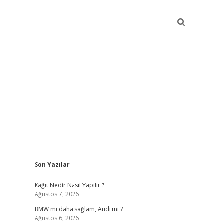
Sidebar
Son Yazılar
pia bella casino giriş
Kağıt Nedir Nasıl Yapılır ?
Ağustos 7, 2026
BMW mi daha sağlam, Audi mi ?
Ağustos 6, 2026