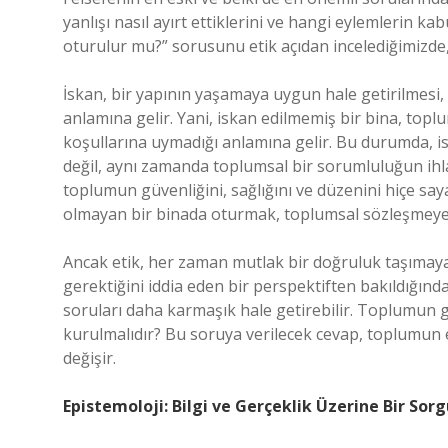
yanlışı nasıl ayırt ettiklerini ve hangi eylemlerin k
oturulur mu?” sorusunu etik açıdan incelediğimizde,
İskan, bir yapının yaşamaya uygun hale getirilmesi
anlamına gelir. Yani, iskan edilmemiş bir bina, top
koşullarına uymadığı anlamına gelir. Bu durumda, is
değil, aynı zamanda toplumsal bir sorumluluğun ihlali
toplumun güvenliğini, sağlığını ve düzenini hiçe saya
olmayan bir binada oturmak, toplumsal sözleşmeye v
Ancak etik, her zaman mutlak bir doğruluk taşımayab
gerektiğini iddia eden bir perspektiften bakıldığında
soruları daha karmaşık hale getirebilir. Toplumun g
kurulmalıdır? Bu soruya verilecek cevap, toplumun e
değişir.
Epistemoloji: Bilgi ve Gerçeklik Üzerine Bir So