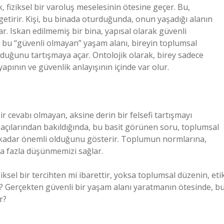
 fiziksel bir varoluş meselesinin ötesine geçer. Bu,
etirir. Kişi, bu binada oturduğunda, onun yaşadığı alanın
lar. Iskan edilmemiş bir bina, yapısal olarak güvenli
 bu “güvenli olmayan” yaşam alanı, bireyin toplumsal
duğunu tartışmaya açar. Ontolojik olarak, birey sadece
apının ve güvenlik anlayışının içinde var olur.
 cevabı olmayan, aksine derin bir felsefi tartışmayı
ji açılarından bakıldığında, bu basit görünen soru, toplumsal
e kadar önemli olduğunu gösterir. Toplumun normlarına,
ha fazla düşünmemizi sağlar.
iksel bir tercihten mi ibarettir, yoksa toplumsal düzenin, eti
ir? Gerçekten güvenli bir yaşam alanı yaratmanın ötesinde, b
r?