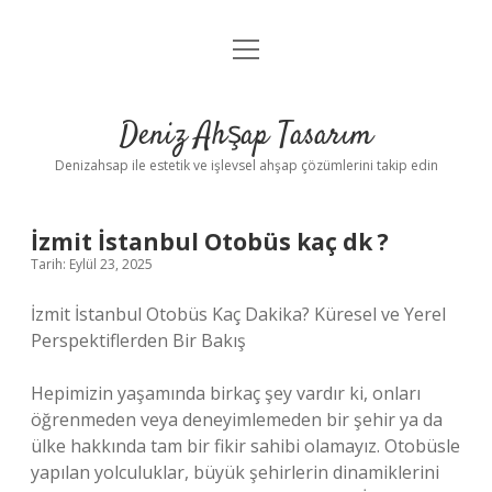
menüyü
Anasayfa
aç
Gizlilik Politikası
Deniz Ahşap Tasarım
Yasal Uyarı
Denizahsap ile estetik ve işlevsel ahşap çözümlerini takip edin
İzmit İstanbul Otobüs kaç dk ?
Tarih: Eylül 23, 2025
İzmit İstanbul Otobüs Kaç Dakika? Küresel ve Yerel
Perspektiflerden Bir Bakış
Hepimizin yaşamında birkaç şey vardır ki, onları
öğrenmeden veya deneyimlemeden bir şehir ya da
ülke hakkında tam bir fikir sahibi olamayız. Otobüsle
yapılan yolculuklar, büyük şehirlerin dinamiklerini