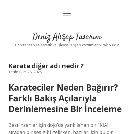
menüyü
Anasayfa
aç
Gizlilik Politikası
Deniz Ahşap Tasarım
Yasal Uyarı
Denizahsap ile estetik ve işlevsel ahşap çözümlerini takip edin
Karate diğer adı nedir ?
Tarih: Ekim 28, 2025
Karateciler Neden Bağırır?
Farklı Bakış Açılarıyla
Derinlemesine Bir İnceleme
Bazı insanlar için dojo’da yankılanan bir “KIAI!”
sıradan bir ses gibi gelirken, bazıları için bu bir