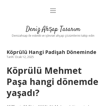
menüyü
Anasayfa
aç
Gizlilik Politikası
Deniz Ahşap Tasarım
Yasal Uyarı
Denizahsap ile estetik ve işlevsel ahşap çözümlerini takip edin
Köprülü Hangi Padişah Döneminde
Tarih: Ocak 12, 2025
Köprülü Mehmet
Paşa hangi dönemde
yaşadı?