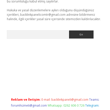
bu sorumluluğu kabul etmiş sayılırlar.
Hukuka ve yasal düzenlemelere aykırı olduğunu düşündüğünüz
içerikleri,
backlinkpanelicomtr@gmail.com
adresine bildirmeniz
halinde, ilgili içerikler yasal süre içerisinde sitemizden kaldırılacaktır.
Arama
ella casino giriş
Reklam ve İletişim:
E-mail:
backlinkpaneli@gmail.com
Teams:
forumhizmeti@gmail.com
Whatsapp: 0262 606 0 726
Telegram: