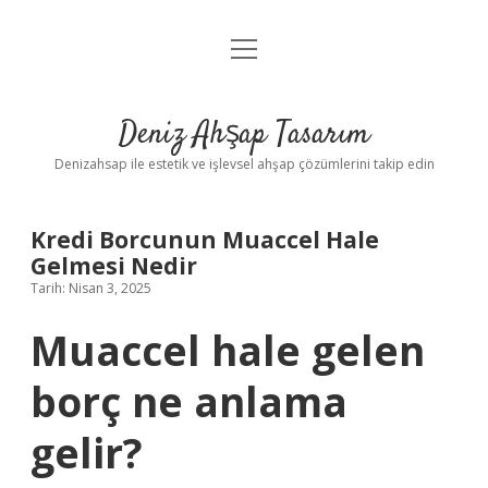
menüyü
Anasayfa
aç
Gizlilik Politikası
Deniz Ahşap Tasarım
Yasal Uyarı
Denizahsap ile estetik ve işlevsel ahşap çözümlerini takip edin
Kredi Borcunun Muaccel Hale
Gelmesi Nedir
Tarih: Nisan 3, 2025
Muaccel hale gelen
borç ne anlama
gelir?