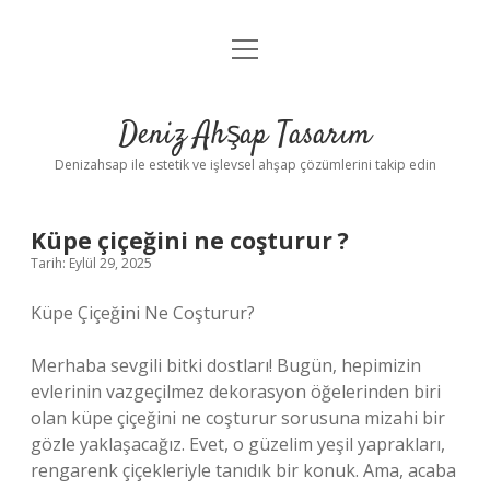
menüyü
Anasayfa
aç
Gizlilik Politikası
Deniz Ahşap Tasarım
Yasal Uyarı
Denizahsap ile estetik ve işlevsel ahşap çözümlerini takip edin
Küpe çiçeğini ne coşturur ?
Tarih: Eylül 29, 2025
Küpe Çiçeğini Ne Coşturur?
Merhaba sevgili bitki dostları! Bugün, hepimizin
evlerinin vazgeçilmez dekorasyon öğelerinden biri
olan küpe çiçeğini ne coşturur sorusuna mizahi bir
gözle yaklaşacağız. Evet, o güzelim yeşil yaprakları,
rengarenk çiçekleriyle tanıdık bir konuk. Ama, acaba