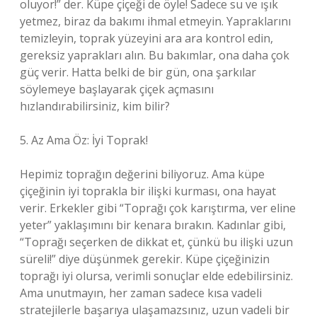
oluyor!” der. Küpe çiçeği de öyle! Sadece su ve ışık
yetmez, biraz da bakımı ihmal etmeyin. Yapraklarını
temizleyin, toprak yüzeyini ara ara kontrol edin,
gereksiz yaprakları alın. Bu bakımlar, ona daha çok
güç verir. Hatta belki de bir gün, ona şarkılar
söylemeye başlayarak çiçek açmasını
hızlandırabilirsiniz, kim bilir?
5. Az Ama Öz: İyi Toprak!
Hepimiz toprağın değerini biliyoruz. Ama küpe
çiçeğinin iyi toprakla bir ilişki kurması, ona hayat
verir. Erkekler gibi “Toprağı çok karıştırma, ver eline
yeter” yaklaşımını bir kenara bırakın. Kadınlar gibi,
“Toprağı seçerken de dikkat et, çünkü bu ilişki uzun
süreli!” diye düşünmek gerekir. Küpe çiçeğinizin
toprağı iyi olursa, verimli sonuçlar elde edebilirsiniz.
Ama unutmayın, her zaman sadece kısa vadeli
stratejilerle başarıya ulaşamazsınız, uzun vadeli bir