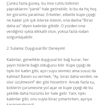
Çünkü fazla güneş, bu ince ruhlu bitkinin
yapraklarını “yanık” hale getirebilir, ki bu da hiç hoş
bir görüntü yaratmaz. Erkekler, elbette küpe çiçeği
ne kadar çok ışık isterse istesin, ona daima “Biraz
daha az” diyen kadınlar gibidir. O yüzden ona
verdiğiniz ışıkla dikkatli olun, yoksa fazla ısıdan
solgunlaşabilir.
2. Sulama: Duygusal Bir Deneyim!
Kadınlar, genellikle duygusal bir bağ kurar, her
şeyin hislerle bağlı olduğunu bilir. Küpe çiçeği de
tıpkı bir kadın gibi, aşırı suyu sevmez ama susuz da
kalmaz! Bazen su vermek, “Ay, biraz daha verdim, ne
olur üzülmesin!” der gibi hissettirir. Ancak fazla su,
köklerin çürümesine yol açar ve küpe çiçeği de bu
şekilde daha hüzünlü bir hale gelir. Yani, tıpkı
kadınlar gibi, onu suyla biraz şımartırken, aşırıya
kaçmamalısınız!