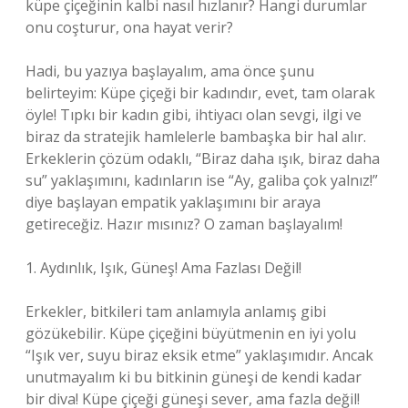
küpe çiçeğinin kalbi nasıl hızlanır? Hangi durumlar
onu coşturur, ona hayat verir?
Hadi, bu yazıya başlayalım, ama önce şunu
belirteyim: Küpe çiçeği bir kadındır, evet, tam olarak
öyle! Tıpkı bir kadın gibi, ihtiyacı olan sevgi, ilgi ve
biraz da stratejik hamlelerle bambaşka bir hal alır.
Erkeklerin çözüm odaklı, “Biraz daha ışık, biraz daha
su” yaklaşımını, kadınların ise “Ay, galiba çok yalnız!”
diye başlayan empatik yaklaşımını bir araya
getireceğiz. Hazır mısınız? O zaman başlayalım!
1. Aydınlık, Işık, Güneş! Ama Fazlası Değil!
Erkekler, bitkileri tam anlamıyla anlamış gibi
gözükebilir. Küpe çiçeğini büyütmenin en iyi yolu
“Işık ver, suyu biraz eksik etme” yaklaşımıdır. Ancak
unutmayalım ki bu bitkinin güneşi de kendi kadar
bir diva! Küpe çiçeği güneşi sever, ama fazla değil!