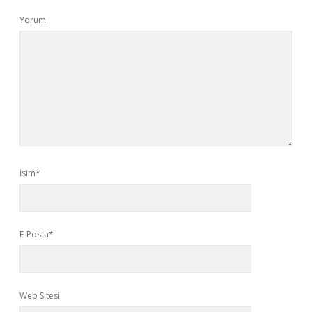
Yorum
İsim*
E-Posta*
Web Sitesi