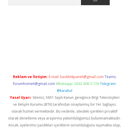
ia bella casino giriş
Reklam ve İletişim:
E-mail:
backlinkpaneli@gmail.com
Teams:
forumhizmeti@gmail.com
Whatsapp: 0262 606 0 726
Telegram:
@karabul
Yasal Uyarı:
Sitemiz, 5651 Sayılı Kanun gereğince Bilgi Teknolojileri
ve İletişim Kurumu (BTK) tarafından onaylanmış bir Yer Sağlayıcı
olarak hizmet vermektedir. Bu nedenle, sitedeki içerikleri proaktif
olarak denetleme veya araştırma yükümlülüğümüz bulunmamaktadır.
Ancak, üyelerimiz yazdıkları içeriklerin sorumluluğunu taşımakta olup,