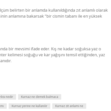
m belirten bir anlamda kullanıldığında zıt anlamlı olarak
inin anlamına bakarsak “bir cismin tabanı ile en yüksek
amanda bir mevsimi ifade eder. Kış ne kadar soğuksa yaz o
ter kelimesi soğuğu ve kar yağışını temsil ettiğinden, yaz
anıdır.
mlısı nedir
Kurnaz ne demek bulmaca
 mı
Kurnaz yerine ne kullanılır
Kurnaz zit anlami ne