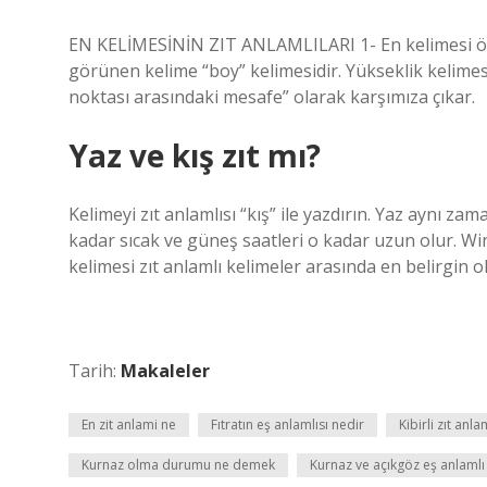
EN KELİMESİNİN ZIT ANLAMLILARI 1- En kelimesi ölçü
görünen kelime “boy” kelimesidir. Yükseklik kelimes
noktası arasındaki mesafe” olarak karşımıza çıkar.
Yaz ve kış zıt mı?
Kelimeyi zıt anlamlısı “kış” ile yazdırın. Yaz aynı z
kadar sıcak ve güneş saatleri o kadar uzun olur. Win
kelimesi zıt anlamlı kelimeler arasında en belirgin ol
Tarih:
Makaleler
En zit anlami ne
Fıtratın eş anlamlısı nedir
Kibirli zıt anla
Kurnaz olma durumu ne demek
Kurnaz ve açıkgöz eş anlamlı