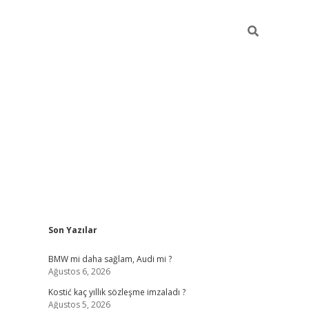
Sidebar
Son Yazılar
pia bella 
BMW mi daha sağlam, Audi mi ?
Ağustos 6, 2026
Kostić kaç yıllık sözleşme imzaladı ?
Ağustos 5, 2026