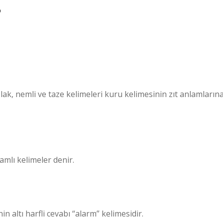
?
Islak, nemli ve taze kelimeleri kuru kelimesinin zıt anlamların
amlı kelimeler denir.
in altı harfli cevabı “alarm” kelimesidir.