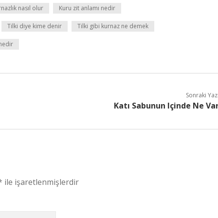
nazlık nasıl olur
Kuru zit anlamı nedir
Tilki diye kime denir
Tilki gibi kurnaz ne demek
 nedir
Sonraki Yaz
Katı Sabunun Içinde Ne Va
*
ile işaretlenmişlerdir