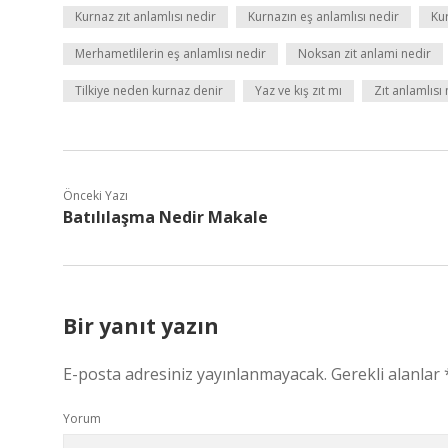
Kurnaz zıt anlamlısı nedir
Kurnazın eş anlamlısı nedir
Kur
Merhametlilerin eş anlamlısı nedir
Noksan zit anlami nedir
Tilkiye neden kurnaz denir
Yaz ve kış zıt mı
Zıt anlamlısı
Önceki Yazı
Batılılaşma Nedir Makale
Bir yanıt yazın
E-posta adresiniz yayınlanmayacak.
Gerekli alanlar
Yorum