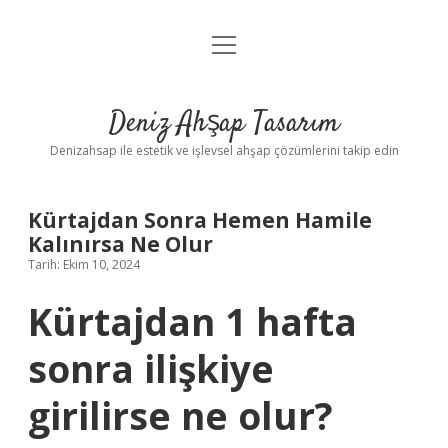
menüyü
Anasayfa
aç
Gizlilik Politikası
Deniz Ahşap Tasarım
Yasal Uyarı
Denizahsap ile estetik ve işlevsel ahşap çözümlerini takip edin
Kürtajdan Sonra Hemen Hamile
Kalınırsa Ne Olur
Tarih: Ekim 10, 2024
Kürtajdan 1 hafta
sonra ilişkiye
girilirse ne olur?