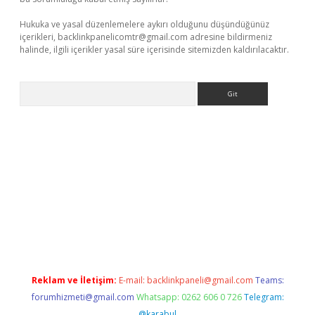
Hukuka ve yasal düzenlemelere aykırı olduğunu düşündüğünüz
içerikleri,
backlinkpanelicomtr@gmail.com
adresine bildirmeniz
halinde, ilgili içerikler yasal süre içerisinde sitemizden kaldırılacaktır.
Arama
a bella casino giriş
Reklam ve İletişim:
E-mail:
backlinkpaneli@gmail.com
Teams:
forumhizmeti@gmail.com
Whatsapp: 0262 606 0 726
Telegram:
@karabul