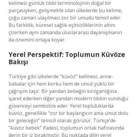
kelimesi günlük tıbbi terminolojinin doğal bir
parçasıyken, gelişmekte olan ülkelerde bu kelime,
çoğu zaman ulaşılması zor bir umudu temsil eder.
Bu farklılık, küresel sağlık eşitsizliklerinin altını
çizerken aynı zamanda uluslararası dayanışmanın
da önemini ortaya koyar.
Yerel Perspektif: Toplumun Küvöze
Bakışı
Türkiye gibi ülkelerde “küvöz” kelimesi, anne-
babalar için hem korku hem de umut yüklü bir
çağrışım taşır. Bir yandan bebeğin kırılganlığına
işaret ederken diğer yandan modern tıbbın sunduğu
güvenceyi sembolize eder. Yerel topluluklarda
küvöz, genellikle “zor bir başlangıcın ama umut dolu
bir geleceğin” temsili olarak görülür. Türkçe’de
“küvöz bebek” ifadesi, toplumun ortak hafızasında
derin bir iz bırakmıştır. Bu noktada dilin yerel