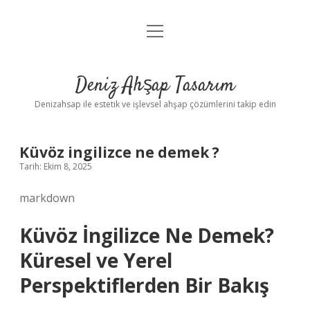
menüyü
Anasayfa
aç
Gizlilik Politikası
Deniz Ahşap Tasarım
Yasal Uyarı
Denizahsap ile estetik ve işlevsel ahşap çözümlerini takip edin
Küvöz ingilizce ne demek ?
Tarih: Ekim 8, 2025
markdown
Küvöz İngilizce Ne Demek?
Küresel ve Yerel
Perspektiflerden Bir Bakış