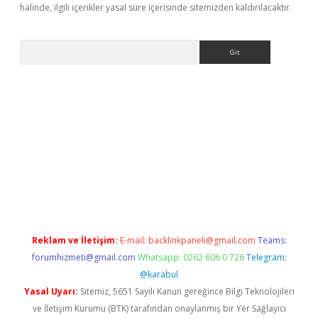
halinde, ilgili içerikler yasal süre içerisinde sitemizden kaldırılacaktır.
Arama
a bella casino giriş
Reklam ve İletişim:
E-mail:
backlinkpaneli@gmail.com
Teams:
forumhizmeti@gmail.com
Whatsapp: 0262 606 0 726
Telegram:
@karabul
Yasal Uyarı:
Sitemiz, 5651 Sayılı Kanun gereğince Bilgi Teknolojileri
ve İletişim Kurumu (BTK) tarafından onaylanmış bir Yer Sağlayıcı