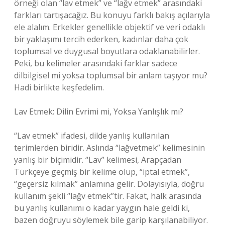
örneği olan “lav etmek” ve “lağv etmek” arasındaki
farkları tartışacağız. Bu konuyu farklı bakış açılarıyla
ele alalım. Erkekler genellikle objektif ve veri odaklı
bir yaklaşımı tercih ederken, kadınlar daha çok
toplumsal ve duygusal boyutlara odaklanabilirler.
Peki, bu kelimeler arasındaki farklar sadece
dilbilgisel mi yoksa toplumsal bir anlam taşıyor mu?
Hadi birlikte keşfedelim.
Lav Etmek: Dilin Evrimi mi, Yoksa Yanlışlık mı?
“Lav etmek” ifadesi, dilde yanlış kullanılan
terimlerden biridir. Aslında “lağvetmek” kelimesinin
yanlış bir biçimidir. “Lav” kelimesi, Arapçadan
Türkçeye geçmiş bir kelime olup, “iptal etmek”,
“geçersiz kılmak” anlamına gelir. Dolayısıyla, doğru
kullanım şekli “lağv etmek”tir. Fakat, halk arasında
bu yanlış kullanımı o kadar yaygın hale geldi ki,
bazen doğruyu söylemek bile garip karşılanabiliyor.