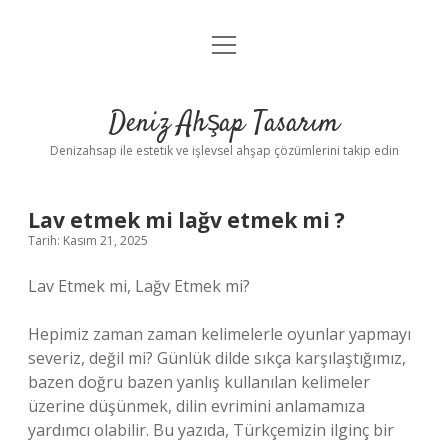
menüyü
Anasayfa
aç
Gizlilik Politikası
Deniz Ahşap Tasarım
Yasal Uyarı
Denizahsap ile estetik ve işlevsel ahşap çözümlerini takip edin
Lav etmek mi lağv etmek mi ?
Tarih: Kasım 21, 2025
Lav Etmek mi, Lağv Etmek mi?
Hepimiz zaman zaman kelimelerle oyunlar yapmayı
severiz, değil mi? Günlük dilde sıkça karşılaştığımız,
bazen doğru bazen yanlış kullanılan kelimeler
üzerine düşünmek, dilin evrimini anlamamıza
yardımcı olabilir. Bu yazıda, Türkçemizin ilginç bir