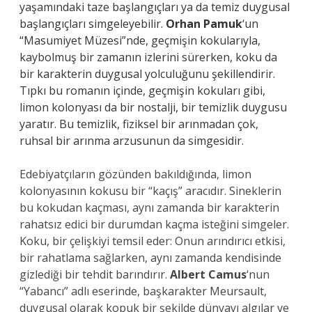
yaşamındaki taze başlangıçları ya da temiz duygusal
başlangıçları simgeleyebilir.
Orhan Pamuk
‘un
“Masumiyet Müzesi”nde, geçmişin kokularıyla,
kaybolmuş bir zamanın izlerini sürerken, koku da
bir karakterin duygusal yolculuğunu şekillendirir.
Tıpkı bu romanın içinde, geçmişin kokuları gibi,
limon kolonyası da bir nostalji, bir temizlik duygusu
yaratır. Bu temizlik, fiziksel bir arınmadan çok,
ruhsal bir arınma arzusunun da simgesidir.
Edebiyatçıların gözünden bakıldığında, limon
kolonyasının kokusu bir “kaçış” aracıdır. Sineklerin
bu kokudan kaçması, aynı zamanda bir karakterin
rahatsız edici bir durumdan kaçma isteğini simgeler.
Koku, bir çelişkiyi temsil eder: Onun arındırıcı etkisi,
bir rahatlama sağlarken, aynı zamanda kendisinde
gizlediği bir tehdit barındırır.
Albert Camus
‘nun
“Yabancı” adlı eserinde, başkarakter Meursault,
duygusal olarak kopuk bir şekilde dünyayı algılar ve