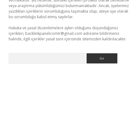
vermektedir. Bu nedenle, sitedeki içerikleri proaktif olarak denetleme
veya araştırma yükümlülüğümüz bulunmamaktadır. Ancak, üyelerimiz
yazdıkları içeriklerin sorumluluğunu taşımakta olup, siteye üye olarak
bu sorumluluğu kabul etmiş sayılırlar.
Hukuka ve yasal düzenlemelere aykırı olduğunu düşündüğünüz
içerikleri,
backlinkpanelicomtr@gmail.com
adresine bildirmeniz
halinde, ilgili içerikler yasal süre içerisinde sitemizden kaldırılacaktır.
Arama
 bella casino giriş