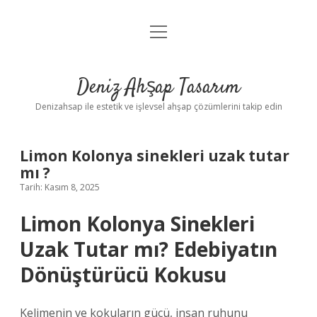
menüyü
Anasayfa
aç
Gizlilik Politikası
Deniz Ahşap Tasarım
Yasal Uyarı
Denizahsap ile estetik ve işlevsel ahşap çözümlerini takip edin
Limon Kolonya sinekleri uzak tutar
mı ?
Tarih: Kasım 8, 2025
Limon Kolonya Sinekleri
Uzak Tutar mı? Edebiyatın
Dönüştürücü Kokusu
Kelimenin ve kokuların gücü, insan ruhunu