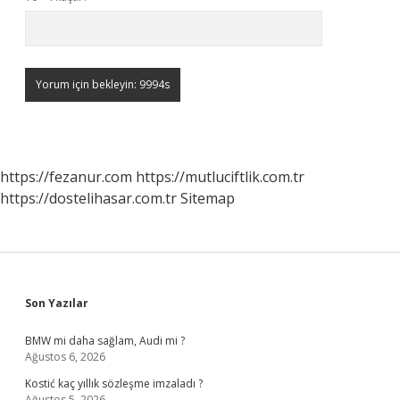
https://fezanur.com
https://mutluciftlik.com.tr
https://dostelihasar.com.tr
Sitemap
Sidebar
Son Yazılar
BMW mi daha sağlam, Audi mi ?
Ağustos 6, 2026
Kostić kaç yıllık sözleşme imzaladı ?
Ağustos 5, 2026