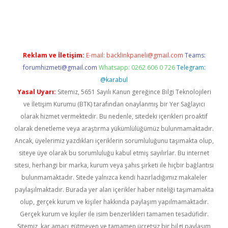
a casino giriş
Reklam ve İletişim:
E-mail:
backlinkpaneli@gmail.com
Teams:
forumhizmeti@gmail.com
Whatsapp: 0262 606 0 726
Telegram:
@karabul
Yasal Uyarı:
Sitemiz, 5651 Sayılı Kanun gereğince Bilgi Teknolojileri
ve İletişim Kurumu (BTK) tarafından onaylanmış bir Yer Sağlayıcı
olarak hizmet vermektedir. Bu nedenle, sitedeki içerikleri proaktif
olarak denetleme veya araştırma yükümlülüğümüz bulunmamaktadır.
Ancak, üyelerimiz yazdıkları içeriklerin sorumluluğunu taşımakta olup,
siteye üye olarak bu sorumluluğu kabul etmiş sayılırlar. Bu internet
sitesi, herhangi bir marka, kurum veya şahıs şirketi ile hiçbir bağlantısı
bulunmamaktadır. Sitede yalnızca kendi hazırladığımız makaleler
paylaşılmaktadır. Burada yer alan içerikler haber niteliği taşımamakta
olup, gerçek kurum ve kişiler hakkında paylaşım yapılmamaktadır.
Gerçek kurum ve kişiler ile isim benzerlikleri tamamen tesadüfidir.
Sitemiz, kar amacı gütmeyen ve tamamen ücretsiz bir bilgi paylaşım