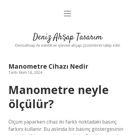
menüyü
Anasayfa
aç
Gizlilik Politikası
Deniz Ahşap Tasarım
Yasal Uyarı
Denizahsap ile estetik ve işlevsel ahşap çözümlerini takip edin
Manometre Cihazı Nedir
Tarih: Ekim 18, 2024
Manometre neyle
ölçülür?
Ölçüm yaparken cihaz iki farklı noktadaki basınç
farkını kullanır. Bu aslında bir basınç göstergesinin