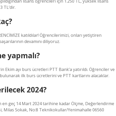
ıldığından lisans öğrencileri için 1.250 TL, yüksek lisans
3 TL’dir.
kaç?
CİMİZE katıldılar! Öğrencilerimizi, onları yetiştiren
aşarılarının devamını diliyoruz.
ne yapmalı?
n Ekim ayı burs ücretleri PTT Bank’a yatırıldı. Öğrenciler ve
bulunarak ilk burs ücretlerini ve PTT kartlarını alacaklar.
rilecek 2024?
ının en geç 14 Mart 2024 tarihine kadar Ölçme, Değerlendirme
si, Milas Sokak, No:8 Teknikokullar/Yenimahalle 06560