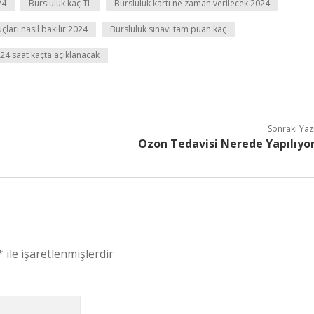
24
Bursluluk kaç TL
Bursluluk kartı ne zaman verilecek 2024
çları nasıl bakılır 2024
Bursluluk sınavı tam puan kaç
24 saat kaçta açıklanacak
Sonraki Yaz
Ozon Tedavisi Nerede Yapılıyo
*
ile işaretlenmişlerdir