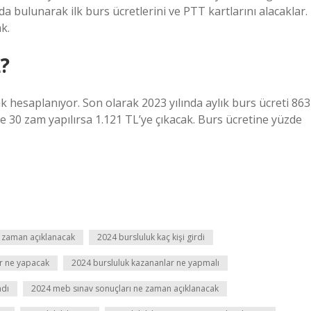
a bulunarak ilk burs ücretlerini ve PTT kartlarını alacaklar.
k.
L?
 hesaplanıyor. Son olarak 2023 yılında aylık burs ücreti 863
de 30 zam yapılırsa 1.121 TL’ye çıkacak. Burs ücretine yüzde
e zaman açıklanacak
2024 bursluluk kaç kişi girdi
r ne yapacak
2024 bursluluk kazananlar ne yapmalı
ndı
2024 meb sınav sonuçları ne zaman açıklanacak