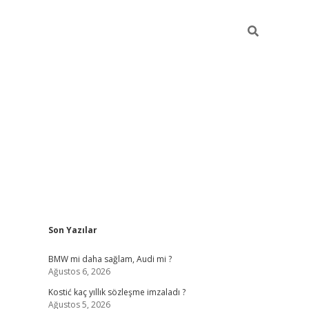
Sidebar
Son Yazılar
pia bella 
BMW mi daha sağlam, Audi mi ?
Ağustos 6, 2026
Kostić kaç yıllık sözleşme imzaladı ?
Ağustos 5, 2026