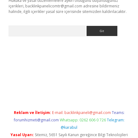
Hukuka ve yasal düzenlemelere aykırı olduğunu düşündüğünüz
içerikleri,
backlinkpanelicomtr@gmail.com
adresine bildirmeniz
halinde, ilgili içerikler yasal süre içerisinde sitemizden kaldırılacaktır.
Arama
la casino giriş
Reklam ve İletişim:
E-mail:
backlinkpaneli@gmail.com
Teams:
forumhizmeti@gmail.com
Whatsapp: 0262 606 0 726
Telegram:
@karabul
Yasal Uyarı:
Sitemiz, 5651 Sayılı Kanun gereğince Bilgi Teknolojileri