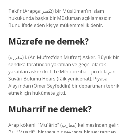
Tekfir (Arapça: تكفير) bir Müslüman’ın İslam
hukukunda başka bir Müslüman açıklamasıdır.
Bunu ifade eden kişiye mükemmellik denir.
Müzrefe ne demek?
(ﻣﻔﺮﺯﻩ) i. (Ar. Mufrez’den Mufrez) Asker. Büyük bir
sendika tarafından yaratılan ve geçici olarak
yaratılan askeri kol: Te’Mîn-i-inzibat için dolaşan
Suvâri Bölümü Hears (fâik yenidenat). Piyasa
Alayı’ndan (Ömer Seyfeddin) bir departmanı tebrik
etmek için hükümete gitti.
Muharrif ne demek?
Arap kökenli “Muʿārib” (معارب) kelimesinden gelir.
Bu: “Muarif”, bir veya bir şey veya bir şey tanıtan