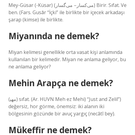
Mey-Güsar (-Küsar) (ﻣﻰﻛﺴﺎﺭ– ﻣﻰﮔﺴﺎﺭ) Birir. Sıfat. Ve
ben. (Fars. Gusār “İçki” ile birlikte bir içecek arkadaşı
şarap (kimse) ile birlikte.
Miyanında ne demek?
Miyan kelimesi genellikle orta vasat kişi anlamında
kullanılan bir kelimedir. Miyan ne anlama geliyor, bu
ne anlama geliyor?
Mehin Arapça ne demek?
(ﻣﻬﻴ) sıfat. (Ar. HUVN Meh ez Mehі) “Just and Zelil”)
değersiz, hor görme, önemsiz: iki alanın iki
bölgesinin gözünde bir avuç yargıç (necâtî bey).
Mükeffir ne demek?