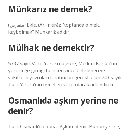
Münkarız ne demek?
(ﻣﻨﻘﺮﺽ) Ekle. (Ar. İnḳirāż “toptanda ölmek,
kaybolmak” Munḳariż adıdır).
Mülhak ne demektir?
5737 sayılı Vakıf Yasası’na göre, Medeni Kanun’un
yürürlüğe girdiği tarihten önce belirlenen ve
vakıfların yavruları tarafından gerekli olan 743 sayılı
Türk Yasası’nın temelleri vakıf olarak adlandırılır.
Osmanlıda aşkım yerine ne
denir?
Türk Osmanlı’da buna “Aşkım” denir. Bunun yerine,