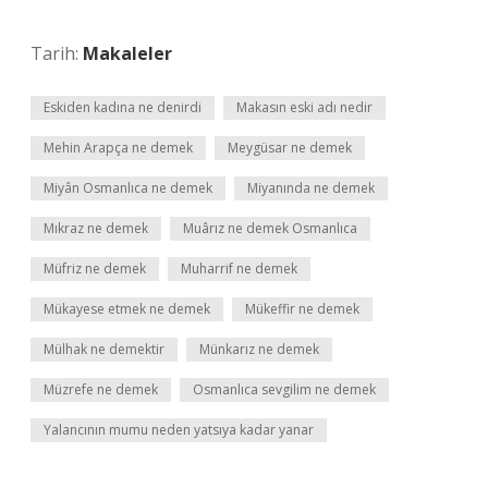
Tarih:
Makaleler
Eskiden kadına ne denirdi
Makasın eski adı nedir
Mehin Arapça ne demek
Meygüsar ne demek
Miyân Osmanlıca ne demek
Miyanında ne demek
Mıkraz ne demek
Muârız ne demek Osmanlıca
Müfriz ne demek
Muharrif ne demek
Mükayese etmek ne demek
Mükeffir ne demek
Mülhak ne demektir
Münkarız ne demek
Müzrefe ne demek
Osmanlıca sevgilim ne demek
Yalancının mumu neden yatsıya kadar yanar