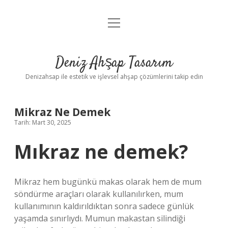
menüyü
Anasayfa
aç
Gizlilik Politikası
Deniz Ahşap Tasarım
Yasal Uyarı
Denizahsap ile estetik ve işlevsel ahşap çözümlerini takip edin
Mikraz Ne Demek
Tarih: Mart 30, 2025
Mıkraz ne demek?
Mikraz hem bugünkü makas olarak hem de mum
söndürme araçları olarak kullanılırken, mum
kullanımının kaldırıldıktan sonra sadece günlük
yaşamda sınırlıydı. Mumun makastan silindiği