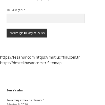
10 - 4 kaçtır?
*
https://fezanur.com
https://mutluciftlik.com.tr
https://dostelihasar.com.tr
Sitemap
Sidebar
Son Yazılar
Tevahhuş etmek ne demek ?
Ağustos 8, 2026