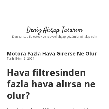
menüyü
Anasayfa
aç
Gizlilik Politikası
Deniz Ahşap Tasarım
Yasal Uyarı
Denizahsap ile estetik ve işlevsel ahşap çözümlerini takip edin
Motora Fazla Hava Girerse Ne Olur
Tarih: Ekim 13, 2024
Hava filtresinden
fazla hava alırsa ne
olur?