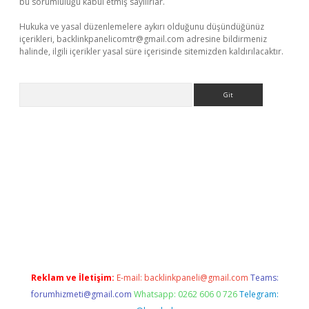
bu sorumluluğu kabul etmiş sayılırlar.
Hukuka ve yasal düzenlemelere aykırı olduğunu düşündüğünüz
içerikleri,
backlinkpanelicomtr@gmail.com
adresine bildirmeniz
halinde, ilgili içerikler yasal süre içerisinde sitemizden kaldırılacaktır.
Arama
la casino giriş
Reklam ve İletişim:
E-mail:
backlinkpaneli@gmail.com
Teams:
forumhizmeti@gmail.com
Whatsapp: 0262 606 0 726
Telegram: