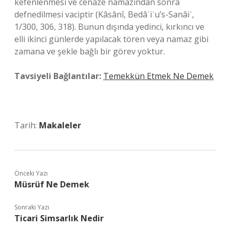
kefenlenmesi ve cenaze namazından sonra
defnedilmesi vaciptir (Kâsânî, Bedâʾiʿu’s-Sanâiʿ,
1/300, 306, 318). Bunun dışında yedinci, kırkıncı ve
elli ikinci günlerde yapılacak tören veya namaz gibi
zamana ve şekle bağlı bir görev yoktur.
Tavsiyeli Bağlantılar:
Temekkün Etmek Ne Demek
Tarih:
Makaleler
Önceki Yazı
Müsrüf Ne Demek
Sonraki Yazı
Ticari Simsarlık Nedir