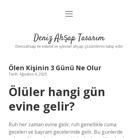
menüyü
Anasayfa
aç
Gizlilik Politikası
Deniz Ahşap Tasarım
Yasal Uyarı
Denizahsap ile estetik ve işlevsel ahşap çözümlerini takip edin
Ölen Kişinin 3 Günü Ne Olur
Tarih: Ağustos 4, 2025
Ölüler hangi gün
evine gelir?
Ruh her zaman evine gelir; ruh genellikle cuma
geceleri ve bayram gecelerinde gelir. Bu günlerde