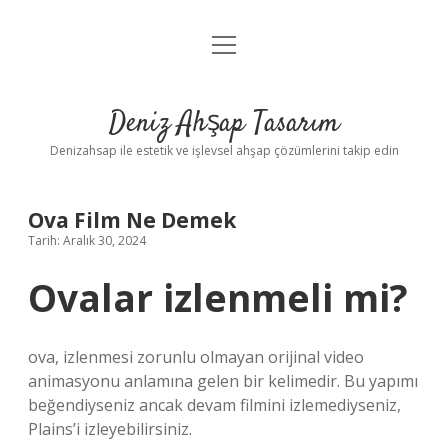
menüyü
Anasayfa
aç
Gizlilik Politikası
Deniz Ahşap Tasarım
Yasal Uyarı
Denizahsap ile estetik ve işlevsel ahşap çözümlerini takip edin
Ova Film Ne Demek
Tarih: Aralık 30, 2024
Ovalar izlenmeli mi?
ova, izlenmesi zorunlu olmayan orijinal video
animasyonu anlamına gelen bir kelimedir. Bu yapımı
beğendiyseniz ancak devam filmini izlemediyseniz,
Plains’i izleyebilirsiniz.