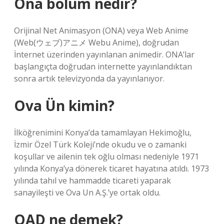
Ona bölüm nedir?
Orijinal Net Animasyon (ONA) veya Web Anime
(Web(ウェブ)アニメ Webu Anime), doğrudan
İnternet üzerinden yayınlanan animedir. ONA’lar
başlangıçta doğrudan internette yayınlandıktan
sonra artık televizyonda da yayınlanıyor.
Ova Ün kimin?
İlköğrenimini Konya’da tamamlayan Hekimoğlu,
İzmir Özel Türk Koleji’nde okudu ve o zamanki
koşullar ve ailenin tek oğlu olması nedeniyle 1971
yılında Konya’ya dönerek ticaret hayatına atıldı. 1973
yılında tahıl ve hammadde ticareti yaparak
sanayileşti ve Ova Un A.Ş.’ye ortak oldu.
OAD ne demek?