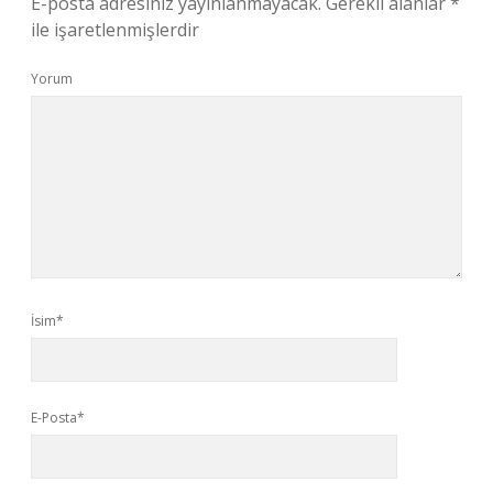
E-posta adresiniz yayınlanmayacak.
Gerekli alanlar
*
ile işaretlenmişlerdir
Yorum
İsim*
E-Posta*