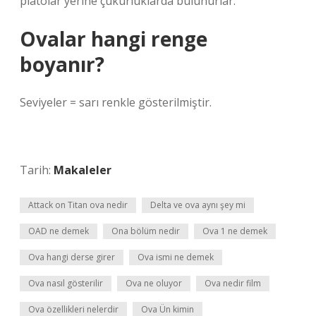
platolar yerine çukurluklarda bulunurlar.
Ovalar hangi renge
boyanır?
Seviyeler = sarı renkle gösterilmiştir.
Tarih:
Makaleler
Attack on Titan ova nedir
Delta ve ova aynı şey mi
OAD ne demek
Ona bölüm nedir
Ova 1 ne demek
Ova hangi derse girer
Ova ismi ne demek
Ova nasıl gösterilir
Ova ne oluyor
Ova nedir film
Ova özellikleri nelerdir
Ova Ün kimin