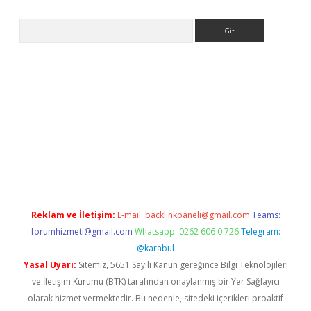
Arama
ella casino giriş
Reklam ve İletişim:
E-mail:
backlinkpaneli@gmail.com
Teams:
forumhizmeti@gmail.com
Whatsapp: 0262 606 0 726
Telegram:
@karabul
Yasal Uyarı:
Sitemiz, 5651 Sayılı Kanun gereğince Bilgi Teknolojileri
ve İletişim Kurumu (BTK) tarafından onaylanmış bir Yer Sağlayıcı
olarak hizmet vermektedir. Bu nedenle, sitedeki içerikleri proaktif