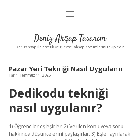
menüyü
Anasayfa
aç
Gizlilik Politikası
Deniz Ahşap Tasarım
Yasal Uyarı
Denizahsap ile estetik ve işlevsel ahşap çözümlerini takip edin
Pazar Yeri Tekniği Nasıl Uygulanır
Tarih: Temmuz 11, 2025
Dedikodu tekniği
nasıl uygulanır?
1) Öğrenciler eşleşirler. 2) Verilen konu veya soru
hakkında düşüncelerini paylaşırlar. 3) Eşler ayrılarak