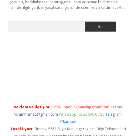
içerikleri,
backlinkpanelicomtr@gmail.com
adresine bildirmeniz
halinde, ilgili içerikler yasal süre içerisinde sitemizden kaldırılacaktır.
Arama
a casino giriş
Reklam ve İletişim:
E-mail:
backlinkpaneli@gmail.com
Teams:
forumhizmeti@gmail.com
Whatsapp: 0262 606 0 726
Telegram:
@karabul
Yasal Uyarı:
Sitemiz, 5651 Sayılı Kanun gereğince Bilgi Teknolojileri