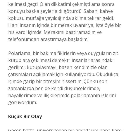
kelimesi geçti. O an dikkatimi çekmişti ama sonra
konuyu başka şeyler aldı götürdü. Sabah, kahve
kokusu mutfağa yayıldığında aklıma tekrar geldi.
Hani insanın içinde bir merak uyanır ya, işte öyle bir
his vardı içimde. Merakımı bastıramadım ve
telefonumdan araştırmaya başladım.
Polarlama, bir bakıma fikirlerin veya duyguların zıt
kutuplara çekilmesi demekti. İnsanlar arasındaki
gerilimi, kutuplaşmayı, bazen kendimizle olan
çatışmaları açıklamak için kullanılıyordu. Okudukça
içimde garip bir titreşim hissettim. Çünkü son
zamanlarda ben de kendi düşüncelerimde,
hayallerimde ve ilişkilerimde polarlamanın izlerini
görüyordum.
Küçük Bir Olay
Geçen hafta, üniversiteden bir arkadaşım bana karşı