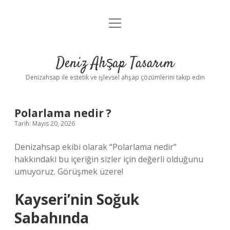
menüyü
Anasayfa
aç
Gizlilik Politikası
Deniz Ahşap Tasarım
Yasal Uyarı
Denizahsap ile estetik ve işlevsel ahşap çözümlerini takip edin
Polarlama nedir ?
Tarih: Mayıs 20, 2026
Denizahsap ekibi olarak “Polarlama nedir”
hakkındaki bu içeriğin sizler için değerli olduğunu
umuyoruz. Görüşmek üzere!
Kayseri’nin Soğuk
Sabahında