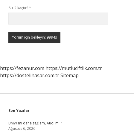
6 + 2 kaçtır?
*
https://fezanur.com
https://mutluciftlik.com.tr
https://dostelihasar.com.tr
Sitemap
Sidebar
Son Yazılar
BMW mi daha sağlam, Audi mi ?
Ağustos 6, 2026