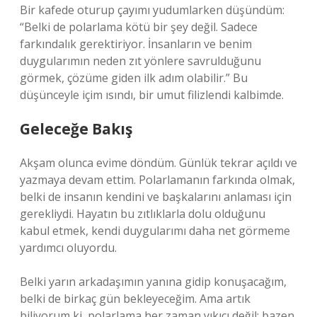
Bir kafede oturup çayımı yudumlarken düşündüm:
“Belki de polarlama kötü bir şey değil. Sadece
farkındalık gerektiriyor. İnsanların ve benim
duygularımın neden zıt yönlere savrulduğunu
görmek, çözüme giden ilk adım olabilir.” Bu
düşünceyle içim ısındı, bir umut filizlendi kalbimde.
Geleceğe Bakış
Akşam olunca evime döndüm. Günlük tekrar açıldı ve
yazmaya devam ettim. Polarlamanın farkında olmak,
belki de insanın kendini ve başkalarını anlaması için
gerekliydi. Hayatın bu zıtlıklarla dolu olduğunu
kabul etmek, kendi duygularımı daha net görmeme
yardımcı oluyordu.
Belki yarın arkadaşımın yanına gidip konuşacağım,
belki de birkaç gün bekleyeceğim. Ama artık
biliyorum ki, polarlama her zaman yıkıcı değil; bazen