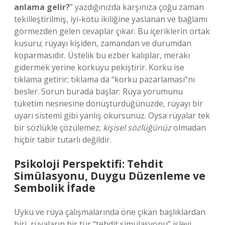
anlama gelir?
” yazdığınızda karşınıza çoğu zaman
tekilleştirilmiş, iyi-kötü ikiliğine yaslanan ve bağlamı
görmezden gelen cevaplar çıkar. Bu içeriklerin ortak
kusuru; rüyayı kişiden, zamandan ve durumdan
koparmasıdır. Üstelik bu ezber kalıplar, merakı
gidermek yerine korkuyu pekiştirir. Korku ise
tıklama getirir; tıklama da “korku pazarlaması”nı
besler. Sorun burada başlar: Rüya yorumunu
tüketim nesnesine dönüştürdüğünüzde, rüyayı bir
uyarı sistemi gibi yanlış okursunuz. Oysa rüyalar tek
bir sözlükle çözülemez;
kişisel sözlüğünüz
olmadan
hiçbir tabir tutarlı değildir.
Psikoloji Perspektifi: Tehdit
Simülasyonu, Duygu Düzenleme ve
Sembolik İfade
Uyku ve rüya çalışmalarında öne çıkan başlıklardan
biri, rüyaların bir tür “tehdit simülasyonu” işlevi