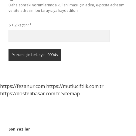
Daha sonraki yorumlarımda kullanılması için adım, e-posta adresim
ve site adresim bu tarayıcıya kaydedilsin.
6 + 2 kaçtır?
*
https://fezanur.com
https://mutluciftlik.com.tr
https://dostelihasar.com.tr
Sitemap
Sidebar
Son Yazılar