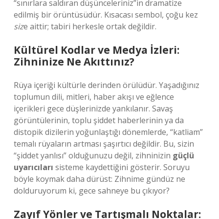
“sınırlara saldıran düşünceleriniz”in dramatize
edilmiş bir örüntüsüdür. Kısacası sembol, çoğu kez
siz
e aittir; tabiri herkesle ortak değildir.
Kültürel Kodlar ve Medya İzleri:
Zihninize Ne Akıttınız?
Rüya içeriği kültürle derinden örülüdür. Yaşadığınız
toplumun dili, mitleri, haber akışı ve eğlence
içerikleri gece düşlerinizde yankılanır. Savaş
görüntülerinin, toplu şiddet haberlerinin ya da
distopik dizilerin yoğunlaştığı dönemlerde, “katliam”
temalı rüyaların artması şaşırtıcı değildir. Bu, sizin
“şiddet yanlısı” olduğunuzu değil, zihninizin
güçlü
uyarıcıları
sisteme kaydettiğini gösterir. Soruyu
böyle koymak daha dürüst: Zihnime gündüz ne
dolduruyorum ki, gece sahneye bu çıkıyor?
Zayıf Yönler ve Tartışmalı Noktalar: