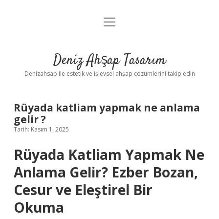
menüyü
Anasayfa
aç
Gizlilik Politikası
Deniz Ahşap Tasarım
Yasal Uyarı
Denizahsap ile estetik ve işlevsel ahşap çözümlerini takip edin
Rüyada katliam yapmak ne anlama
gelir ?
Tarih: Kasım 1, 2025
Rüyada Katliam Yapmak Ne
Anlama Gelir? Ezber Bozan,
Cesur ve Eleştirel Bir
Okuma