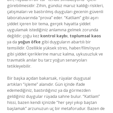
görebilmesidir: Zihin, gündüz maruz kaldığı riskleri,
çatışmaları ve bastırılmış duyguları gecenin güvenli
laboratuvarında “prova” eder. “Katliam” gibi aşırı
şiddet içeren bir tema, gerçek hayatta şiddet
uygulamak istediğiniz anlamına gelmek zorunda
değildir; çoğu kez
kontrol kaybı
,
toplumsal kaos
ya da
yoğun öfke
gibi duyguların abartılı bir
temsilidir. Özellikle yüksek stres, haber/film/oyun
gibi şiddet içeriklerine maruz kalma, uykusuzluk ve
travmatik anılar bu tarz yoğun senaryoları
tetikleyebilir.
Bir başka açıdan bakarsak, rüyalar duygusal
artıkları “işleme” alanıdır. Gün içinde ifade
edemediğiniz, bastırdığınız ya da görmezden
geldiğiniz duygular rüyada sahne bulur. “Katliam”
hissi, bazen kendi içinizde “her şeyi yıkıp baştan
başlamak” arzunuzun uç bir metaforudur. Bazen de