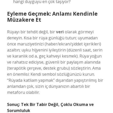
hangi duyguyu en çok taşıyor?
Eyleme Geçmek: Anlamı Kendinle
Müzakere Et
Rüyayı bir tehdit değil, bir
veri
olarak görmeyi
deneyin. Kısa bir rüya günlüğü tutun; uyumadan
önce maruziyetinizi (haber/ekran/şiddet içerikleri)
azaltın; uyku hijyenini iyileştirin (düzenli saat, serin
ve karanlık od a, geç kahveyi kesmek). Rüya yoğun
ve rahatsız ediciyse, güvenli bir paylaşım alanında
(terapötik çerçeve, destek grubu) sözleştirin. Ama
en önemlisi: Kendi sembol sözlüğünüzü kurun.
“Rüyada katliam yapmak” dışarıdan yapıştırılmış bir
anlamdan çok, sizin iç dünyanızın abartılı bir
metaforu olabilir.
Sonuç: Tek Bir Tabir Değil, Çoklu Okuma ve
Sorumluluk