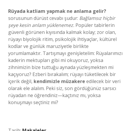
Rüyada katliam yapmak ne anlama gelir?
sorusunun dürüst cevabı şudur:
Bağlamsız hiçbir
şeye kesin anlam yüklenemez.
Popüler tabirlerin
güvenli görünen kıyısında kalmak kolay; zor olan,
rüyayı biyolojik ritim, psikolojik ihtiyaçlar, kültürel
kodlar ve günlük maruziyetle birlikte
yorumlamaktır. Tartışmayı genişletelim: Rüyalarımızı
kaderin mektupları gibi mi okuyoruz, yoksa
zihnimizin bize tuttuğu aynada yüzleşmekten mi
kaçıyoruz? Ezberi bırakalım; rüyayı tüketilecek bir
içerik değil,
kendimizle müzakere
edilecek bir veri
olarak ele alalım. Peki siz, son gördüğünüz sarsıcı
rüyadan ne öğrendiniz—kaçtınız mı, yoksa
konuşmayı seçtiniz mi?
Tarih:
Makaleler