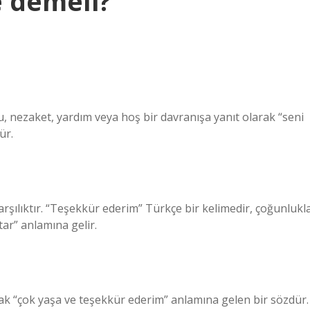
e demeli?
, nezaket, yardım veya hoş bir davranışa yanıt olarak “seni
ür.
karşılıktır. “Teşekkür ederim” Türkçe bir kelimedir, çoğunlukl
ar” anlamına gelir.
larak “çok yaşa ve teşekkür ederim” anlamına gelen bir sözdür.