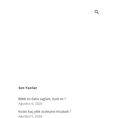
Sidebar
Son Yazılar
pia bella casino giriş
BMW mi daha sağlam, Audi mi ?
Ağustos 6, 2026
Kostić kaç yıllık sözleşme imzaladı ?
Ağustos 5, 2026