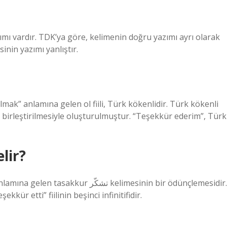
ımı vardır. TDK’ya göre, kelimenin doğru yazımı ayrı olarak
inin yazımı yanlıştır.
lmak” anlamına gelen ol fiili, Türk kökenlidir. Türk kökenli
ilin birleştirilmesiyle oluşturulmuştur. “Teşekkür ederim”, Türk
lir?
تشك kelimesinin bir ödünçlemesidir.
ime, tafaˁˁul ölçüsünde Arapça şakara شكر “teşekkür etti” fiilinin beşinci infinitifidir.