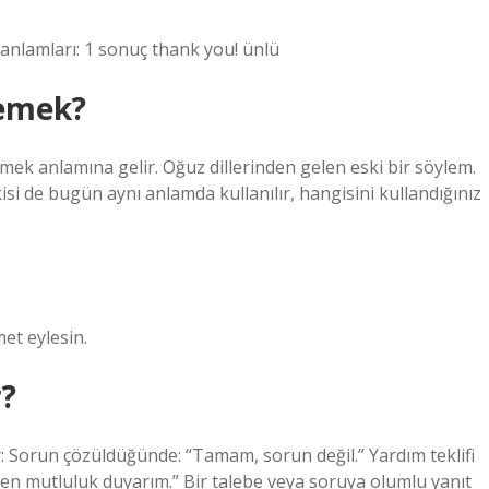
 anlamları: 1 sonuç thank you! ünlü
demek?
mek anlamına gelir. Oğuz dillerinden gelen eski bir söylem.
si de bugün aynı anlamda kullanılır, hangisini kullandığınız
met eylesin.
r?
ar: Sorun çözüldüğünde: “Tamam, sorun değil.” Yardım teklifi
ten mutluluk duyarım.” Bir talebe veya soruya olumlu yanıt