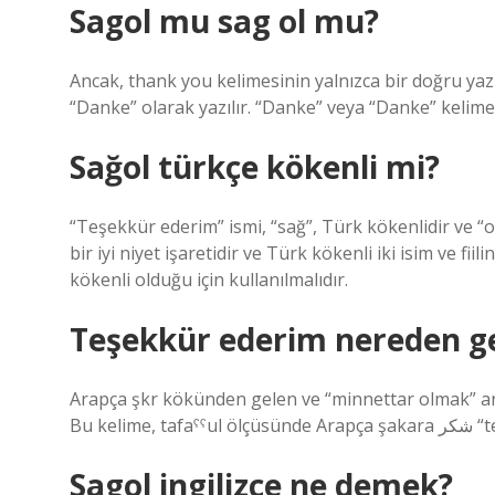
Sagol mu sag ol mu?
Ancak, thank you kelimesinin yalnızca bir doğru yaz
“Danke” olarak yazılır. “Danke” veya “Danke” kelimes
Sağol türkçe kökenli mi?
“Teşekkür ederim” ismi, “sağ”, Türk kökenlidir ve “o
bir iyi niyet işaretidir ve Türk kökenli iki isim ve fi
kökenli olduğu için kullanılmalıdır.
Teşekkür ederim nereden ge
Arapça şkr kökünden gelen ve “minnettar olmak” anlamına gelen tasakkur ّر
Bu kel
Sagol ingilizce ne demek?