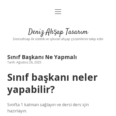
menüyü
Anasayfa
aç
Gizlilik Politikası
Deniz Ahşap Tasarım
Yasal Uyarı
Denizahsap ile estetik ve işlevsel ahşap çözümlerini takip edin
Sınıf Başkanı Ne Yapmalı
Tarih: Ağustos 26, 2025
Sınıf başkanı neler
yapabilir?
Sınıfta 1 katman sağlayın ve dersi ders için
hazırlayın.