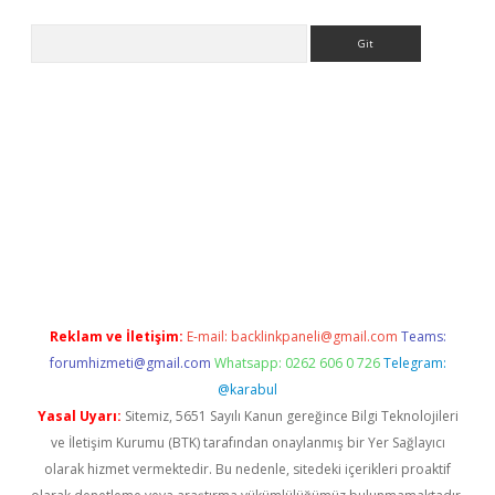
Arama
 bella casino giriş
Reklam ve İletişim:
E-mail:
backlinkpaneli@gmail.com
Teams:
forumhizmeti@gmail.com
Whatsapp: 0262 606 0 726
Telegram:
@karabul
Yasal Uyarı:
Sitemiz, 5651 Sayılı Kanun gereğince Bilgi Teknolojileri
ve İletişim Kurumu (BTK) tarafından onaylanmış bir Yer Sağlayıcı
olarak hizmet vermektedir. Bu nedenle, sitedeki içerikleri proaktif