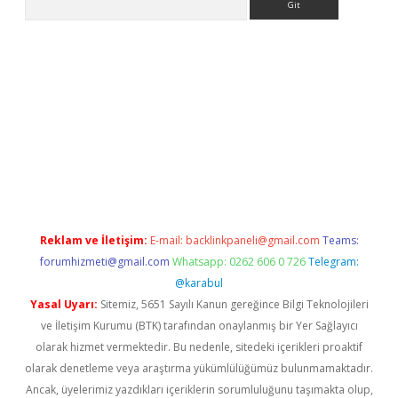
a casino giriş
Reklam ve İletişim:
E-mail:
backlinkpaneli@gmail.com
Teams:
forumhizmeti@gmail.com
Whatsapp: 0262 606 0 726
Telegram:
@karabul
Yasal Uyarı:
Sitemiz, 5651 Sayılı Kanun gereğince Bilgi Teknolojileri
ve İletişim Kurumu (BTK) tarafından onaylanmış bir Yer Sağlayıcı
olarak hizmet vermektedir. Bu nedenle, sitedeki içerikleri proaktif
olarak denetleme veya araştırma yükümlülüğümüz bulunmamaktadır.
Ancak, üyelerimiz yazdıkları içeriklerin sorumluluğunu taşımakta olup,