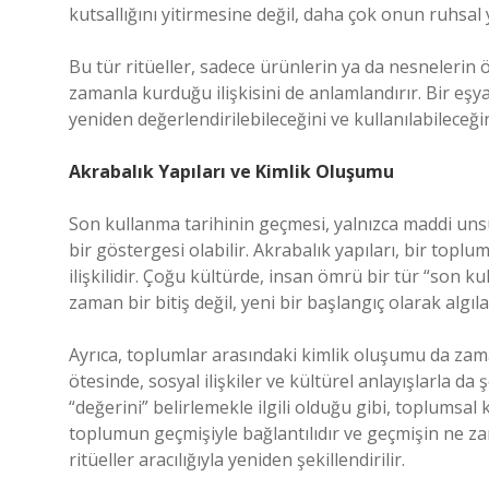
kutsallığını yitirmesine değil, daha çok onun ruhsa
Bu tür ritüeller, sadece ürünlerin ya da nesneler
zamanla kurduğu ilişkisini de anlamlandırır. Bir eş
yeniden değerlendirilebileceğini ve kullanılabileceğin
Akrabalık Yapıları ve Kimlik Oluşumu
Son kullanma tarihinin geçmesi, yalnızca maddi unsu
bir göstergesi olabilir. Akrabalık yapıları, bir topl
ilişkilidir. Çoğu kültürde, insan ömrü bir tür “son k
zaman bir bitiş değil, yeni bir başlangıç olarak algıla
Ayrıca, toplumlar arasındaki kimlik oluşumu da zaman
ötesinde, sosyal ilişkiler ve kültürel anlayışlarla da 
“değerini” belirlemekle ilgili olduğu gibi, toplumsal k
toplumun geçmişiyle bağlantılıdır ve geçmişin ne za
ritüeller aracılığıyla yeniden şekillendirilir.