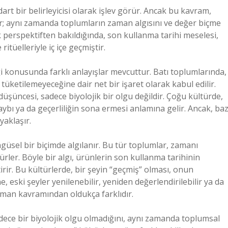
rt bir belirleyicisi olarak işlev görür. Ancak bu kavram,
ldir; aynı zamanda toplumların zaman algısını ve değer biçme
ik perspektiften bakıldığında, son kullanma tarihi meselesi,
itüelleriyle iç içe geçmiştir.
ği konusunda farklı anlayışlar mevcuttur. Batı toplumlarında,
üketilemeyeceğine dair net bir işaret olarak kabul edilir.
düşüncesi, sadece biyolojik bir olgu değildir. Çoğu kültürde,
ybı ya da geçerliliğin sona ermesi anlamına gelir. Ancak, baz
yaklaşır.
üsel bir biçimde algılanır. Bu tür toplumlar, zamanı
rler. Böyle bir algı, ürünlerin son kullanma tarihinin
rir. Bu kültürlerde, bir şeyin “geçmiş” olması, onun
ski şeyler yenilenebilir, yeniden değerlendirilebilir ya da
 zaman kavramından oldukça farklıdır.
adece bir biyolojik olgu olmadığını, aynı zamanda toplumsal