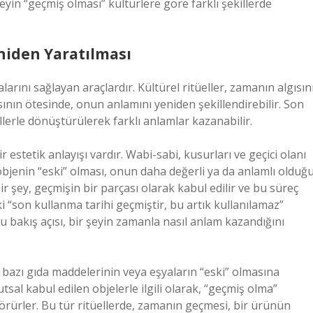
şeyin “geçmiş olması” kültürlere göre farklı şekillerde
niden Yaratılması
larını sağlayan araçlardır. Kültürel ritüeller, zamanın algısın
asının ötesinde, onun anlamını yeniden şekillendirebilir. Son
ellerle dönüştürülerek farklı anlamlar kazanabilir.
 estetik anlayışı vardır. Wabi-sabi, kusurları ve geçici olanı
objenin “eski” olması, onun daha değerli ya da anlamlı olduğ
r şey, geçmişin bir parçası olarak kabul edilir ve bu süreç
i “son kullanma tarihi geçmiştir, bu artık kullanılamaz”
u bakış açısı, bir şeyin zamanla nasıl anlam kazandığını
n bazı gıda maddelerinin veya eşyaların “eski” olmasına
tsal kabul edilen objelerle ilgili olarak, “geçmiş olma”
rürler. Bu tür ritüellerde, zamanın geçmesi, bir ürünün