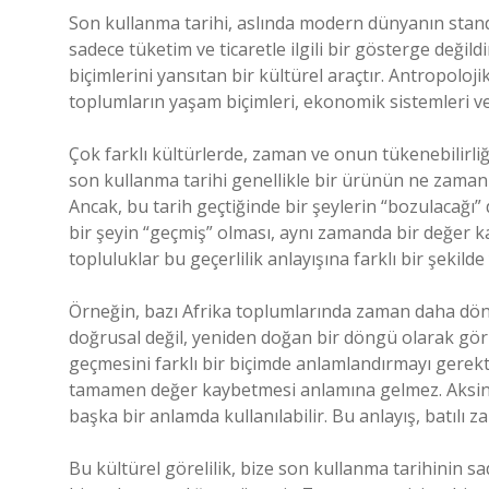
Son kullanma tarihi, aslında modern dünyanın standa
sadece tüketim ve ticaretle ilgili bir gösterge deği
biçimlerini yansıtan bir kültürel araçtır. Antropoloj
toplumların yaşam biçimleri, ekonomik sistemleri ve r
Çok farklı kültürlerde, zaman ve onun tükenebilirli
son kullanma tarihi genellikle bir ürünün ne zaman t
Ancak, bu tarih geçtiğinde bir şeylerin “bozulacağı” 
bir şeyin “geçmiş” olması, aynı zamanda bir değer ka
topluluklar bu geçerlilik anlayışına farklı bir şekilde 
Örneğin, bazı Afrika toplumlarında zaman daha döng
doğrusal değil, yeniden doğan bir döngü olarak görü
geçmesini farklı bir biçimde anlamlandırmayı gerekti
tamamen değer kaybetmesi anlamına gelmez. Aksine, e
başka bir anlamda kullanılabilir. Bu anlayış, batılı
Bu kültürel görelilik, bize son kullanma tarihinin s