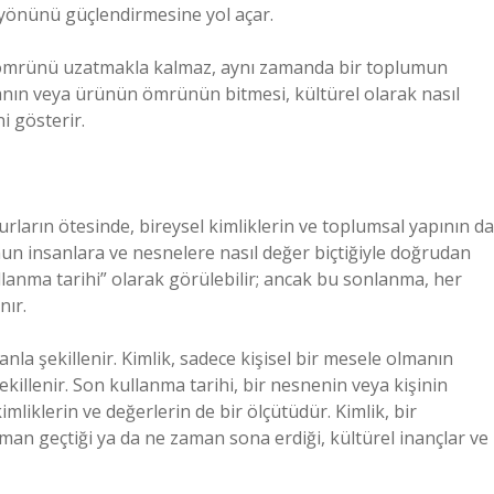
l yönünü güçlendirmesine yol açar.
in ömrünü uzatmakla kalmaz, aynı zamanda bir toplumun
yanın veya ürünün ömrünün bitmesi, kültürel olarak nasıl
i gösterir.
rların ötesinde, bireysel kimliklerin ve toplumsal yapının da
umun insanlara ve nesnelere nasıl değer biçtiğiyle doğrudan
ullanma tarihi” olarak görülebilir; ancak bu sonlanma, her
nır.
la şekillenir. Kimlik, sadece kişisel bir mesele olmanın
şekillenir. Son kullanma tarihi, bir nesnenin veya kişinin
imliklerin ve değerlerin de bir ölçütüdür. Kimlik, bir
man geçtiği ya da ne zaman sona erdiği, kültürel inançlar ve