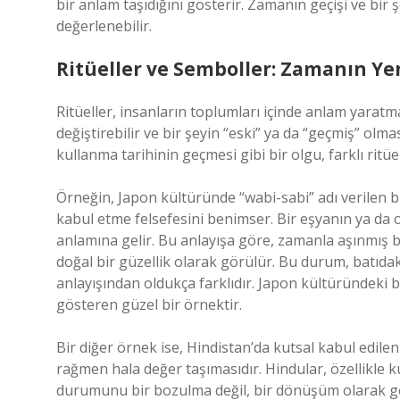
bir anlam taşıdığını gösterir. Zamanın geçişi ve bir 
değerlenebilir.
Ritüeller ve Semboller: Zamanın Ye
Ritüeller, insanların toplumları içinde anlam yaratma
değiştirebilir ve bir şeyin “eski” ya da “geçmiş” olm
kullanma tarihinin geçmesi gibi bir olgu, farklı ritü
Örneğin, Japon kültüründe “wabi-sabi” adı verilen bir
kabul etme felsefesini benimser. Bir eşyanın ya da 
anlamına gelir. Bu anlayışa göre, zamanla aşınmış bi
doğal bir güzellik olarak görülür. Bu durum, batıdak
anlayışından oldukça farklıdır. Japon kültüründeki b
gösteren güzel bir örnektir.
Bir diğer örnek ise, Hindistan’da kutsal kabul edile
rağmen hala değer taşımasıdır. Hindular, özellikle ku
durumunu bir bozulma değil, bir dönüşüm olarak gö