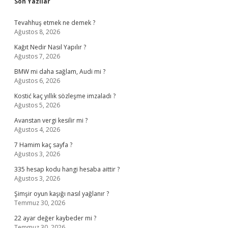
Sidebar
Son Yazılar
Tevahhuş etmek ne demek ?
Ağustos 8, 2026
Kağıt Nedir Nasıl Yapılır ?
Ağustos 7, 2026
BMW mi daha sağlam, Audi mi ?
Ağustos 6, 2026
Kostić kaç yıllık sözleşme imzaladı ?
Ağustos 5, 2026
Avanstan vergi kesilir mi ?
Ağustos 4, 2026
7 Hamim kaç sayfa ?
Ağustos 3, 2026
335 hesap kodu hangi hesaba aittir ?
Ağustos 3, 2026
Şimşir oyun kaşığı nasıl yağlanır ?
Temmuz 30, 2026
22 ayar değer kaybeder mi ?
Temmuz 30, 2026