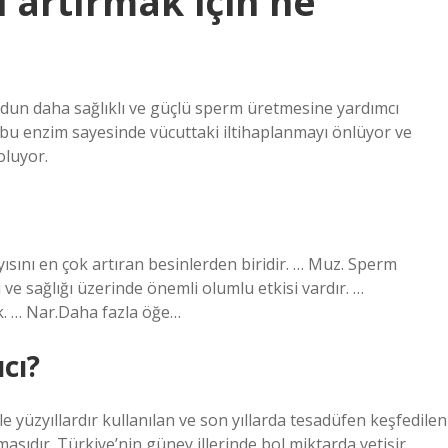
i artırmak için ne
ücudun daha sağlıklı ve güçlü sperm üretmesine yardımcı
 bu enzim sayesinde vücuttaki iltihaplanmayı önlüyor ve
oluyor.
ayısını en çok artıran besinlerden biridir. … Muz. Sperm
i ve sağlığı üzerinde önemli olumlu etkisi vardır. …
k. … Nar.Daha fazla öğe…
ıcı?
le yüzyıllardır kullanılan ve son yıllarda tesadüfen keşfedilen
masıdır. Türkiye’nin güney illerinde bol miktarda yetişir.