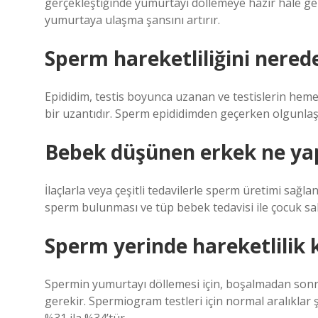
gerçekleştiğinde yumurtayı döllemeye hazır hale gel
yumurtaya ulaşma şansını artırır.
Sperm hareketliliğini nered
Epididim, testis boyunca uzanan ve testislerin he
bir uzantıdır. Sperm epididimden geçerken olgunlaş
Bebek düşünen erkek ne ya
İlaçlarla veya çeşitli tedavilerle sperm üretimi sağ
sperm bulunması ve tüp bebek tedavisi ile çocuk sahi
Sperm yerinde hareketlilik 
Spermin yumurtayı döllemesi için, boşalmadan sonra
gerekir. Spermiogram testleri için normal aralıklar şek