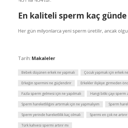
%31 ila %34’tür.
En kaliteli sperm kaç günde
Her gün milyonlarca yeni sperm üretilir, ancak olgun
Tarih:
Makaleler
Bebek düşünen erkek ne yapmalı
Çocuk yapmak için erkek n
Erkeğin spermini ne güçlendirir
Erkekler ilişkiye girmeden ön
Fazla sperm gelmesi için ne yapılmalı
Hangi bitki çayı sperm a
Sperm hareketliliğini artırmak için ne yapmalıyım
Sperm hareke
Sperm yerinde hareketlilik kaç olmalı
Spermi en çok ne artırır
Türk kahvesi spermi artırır mı