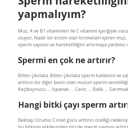
Sperm hareketliliğin
yapmalıyım?
Muz, A ve B1 vitaminleri ile C vitamini içeriğiyle v
oluyor. Nadir bir enzim olan bromelain içeren muz,
sperm sayısını ve hareketliliğini artırmaya yardımcı 
Spermi en çok ne artırır?
Bitter çikolata. Bitter çikolata sperm kalitesini ve s
arttırıcı bir diğer besin olan muzun sperm verimliliğ
Keçiboynuzu. … Ispanak. … Ceviz. … Balık. … Sarımsa
Hangi bitki çayı sperm artır
Bektaşi Üzümü: Cinsel gücü arttırıcı özelliği nedeniy
bu bitkinin etkilerinden biri de sperm sayısını arttır