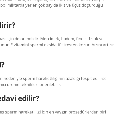
 bol miktarda yerler; çok sayıda ikiz ve üçüz doğurduğu
irir?
ı için de önemlidir. Mercimek, badem, fındık, fıstık ve
ur; E vitamini spermi oksidatif stresten korur, hızını artırır
i?
 nedeniyle sperm hareketliliğinin azaldığı tespit edilirse
ı üreme teknikleri önerilebilir.
davi edilir?
lmış sperm hareketliliği için en yaygın prosedürlerden biri