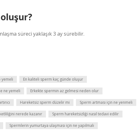
 oluşur?
laşma süreci yaklaşık 3 ay sürebilir.
e yemeli
En kaliteli sperm kaç günde oluşur
ce ne yemeli
Erkekte spermin az gelmesi neden olur
rtırıcı
Hareketsiz sperm düzelir mi
Sperm artması için ne yenmeli
tliliğini nerede kazanır
Sperm hareketsizliği nasıl tedavi edilir
Spermlerin yumurtaya ulaşması için ne yapılmalı