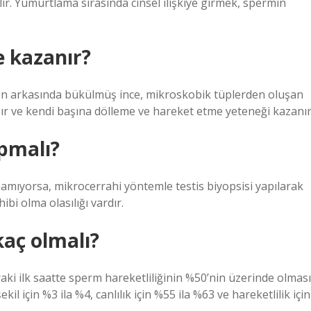
ir. Yumurtlama sırasında cinsel ilişkiye girmek, spermin
e kazanır?
men arkasında bükülmüş ince, mikroskobik tüplerden oluşan
ır ve kendi başına dölleme ve hareket etme yeteneği kazanır
pmalı?
lanamıyorsa, mikrocerrahi yöntemle testis biyopsisi yapılarak
bi olma olasılığı vardır.
kaç olmalı?
ki ilk saatte sperm hareketliliğinin %50’nin üzerinde olması
il için %3 ila %4, canlılık için %55 ila %63 ve hareketlilik için