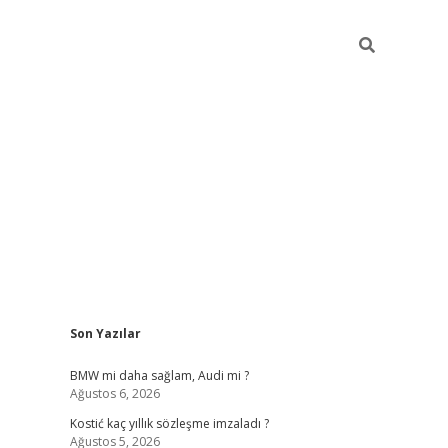
Sidebar
Son Yazılar
pia bella ca
BMW mi daha sağlam, Audi mi ?
Ağustos 6, 2026
Kostić kaç yıllık sözleşme imzaladı ?
Ağustos 5, 2026