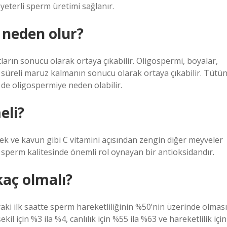
 yeterli sperm üretimi sağlanır.
 neden olur?
tların sonucu olarak ortaya çıkabilir. Oligospermi, boyalar,
n süreli maruz kalmanın sonucu olarak ortaya çıkabilir. Tütü
i de oligospermiye neden olabilir.
eli?
ilek ve kavun gibi C vitamini açısından zengin diğer meyveler
ni sperm kalitesinde önemli rol oynayan bir antioksidandır.
kaç olmalı?
ki ilk saatte sperm hareketliliğinin %50’nin üzerinde olması
il için %3 ila %4, canlılık için %55 ila %63 ve hareketlilik için