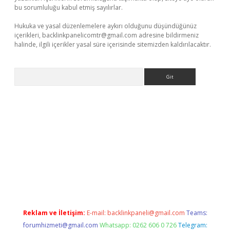
bu sorumluluğu kabul etmiş sayılırlar.
Hukuka ve yasal düzenlemelere aykırı olduğunu düşündüğünüz
içerikleri,
backlinkpanelicomtr@gmail.com
adresine bildirmeniz
halinde, ilgili içerikler yasal süre içerisinde sitemizden kaldırılacaktır.
Arama
 bella casino giriş
Reklam ve İletişim:
E-mail:
backlinkpaneli@gmail.com
Teams:
forumhizmeti@gmail.com
Whatsapp: 0262 606 0 726
Telegram: