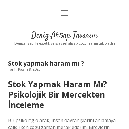
menüyü
Anasayfa
aç
Gizlilik Politikası
Deniz Ahşap Tasarım
Yasal Uyarı
Denizahsap ile estetik ve işlevsel ahşap çözümlerini takip edin
Stok yapmak haram mı ?
Tarih: Kasım 9, 2025
Stok Yapmak Haram Mı?
Psikolojik Bir Mercekten
İnceleme
Bir psikolog olarak, insan davranışlarını anlamaya
çalışırken çoğu zaman merak ederim: Bireylerin