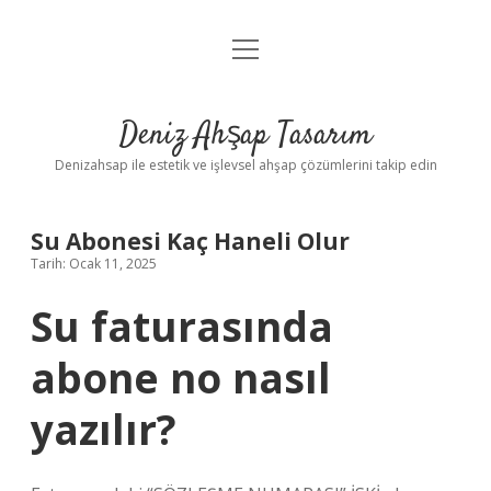
menüyü
Anasayfa
aç
Gizlilik Politikası
Deniz Ahşap Tasarım
Yasal Uyarı
Denizahsap ile estetik ve işlevsel ahşap çözümlerini takip edin
Su Abonesi Kaç Haneli Olur
Tarih: Ocak 11, 2025
Su faturasında
abone no nasıl
yazılır?