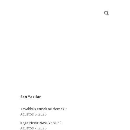
Sidebar
Son Yazılar
pia bella casino giriş
Tevahhuş etmek ne demek ?
Ağustos 8, 2026
Kağıt Nedir Nasıl Yapılır ?
Ağustos 7, 2026