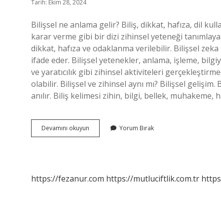
Tarih: Ekim 28, 2024
Bilişsel ne anlama gelir? Biliş, dikkat, hafıza, dil
karar verme gibi bir dizi zihinsel yeteneği tanımlayan
dikkat, hafıza ve odaklanma verilebilir. Bilişsel zeka
ifade eder. Bilişsel yetenekler, anlama, işleme, bil
ve yaratıcılık gibi zihinsel aktiviteleri gerçekleştirm
olabilir. Bilişsel ve zihinsel aynı mı? Bilişsel gelişim
anılır. Biliş kelimesi zihin, bilgi, bellek, muhakeme
Bilişsel
Devamını okuyun
Yorum Bırak
Akıl
Nedir
https://fezanur.com
https://mutluciftlik.com.tr
https