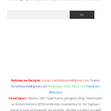
Arama
giriş
Reklam ve İletişim:
E-mail:
backlinkpaneli@gmail.com
Teams:
forumhizmeti@gmail.com
Whatsapp: 0262 606 0 726
Telegram:
@karabul
Yasal Uyarı:
Sitemiz, 5651 Sayılı Kanun gereğince Bilgi Teknolojileri
ve İletişim Kurumu (BTK) tarafından onaylanmış bir Yer Sağlayıcı
olarak hizmet vermektedir. Bu nedenle, sitedeki içerikleri proaktif