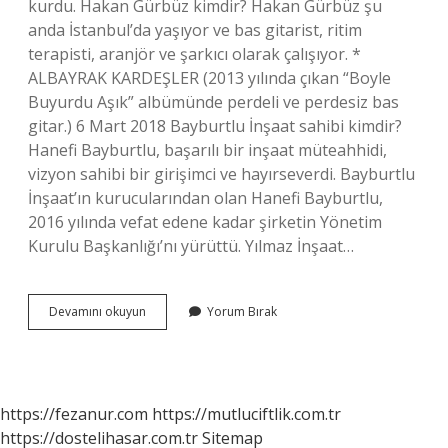
kurdu. Hakan Gürbüz kimdir? Hakan Gürbüz şu
anda İstanbul’da yaşıyor ve bas gitarist, ritim
terapisti, aranjör ve şarkıcı olarak çalışıyor. *
ALBAYRAK KARDEŞLER (2013 yılında çıkan “Boyle
Buyurdu Aşık” albümünde perdeli ve perdesiz bas
gitar.) 6 Mart 2018 Bayburtlu İnşaat sahibi kimdir?
Hanefi Bayburtlu, başarılı bir inşaat müteahhidi,
vizyon sahibi bir girişimci ve hayırseverdi. Bayburtlu
İnşaat’ın kurucularından olan Hanefi Bayburtlu,
2016 yılında vefat edene kadar şirketin Yönetim
Kurulu Başkanlığı’nı yürüttü. Yılmaz İnşaat…
Gürbüz
Devamını okuyun
Yorum Bırak
Inşaat
Sahibi
Kimdir
https://fezanur.com
https://mutluciftlik.com.tr
https://dostelihasar.com.tr
Sitemap