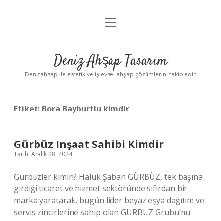
menüyü
Anasayfa
aç
Gizlilik Politikası
Deniz Ahşap Tasarım
Yasal Uyarı
Denizahsap ile estetik ve işlevsel ahşap çözümlerini takip edin
Etiket:
Bora Bayburtlu kimdir
Gürbüz Inşaat Sahibi Kimdir
Tarih: Aralık 28, 2024
Gürbüzler kimin? Haluk Şaban GÜRBÜZ, tek başına
girdiği ticaret ve hizmet sektöründe sıfırdan bir
marka yaratarak, bugün lider beyaz eşya dağıtım ve
servis zincirlerine sahip olan GÜRBÜZ Grubu’nu