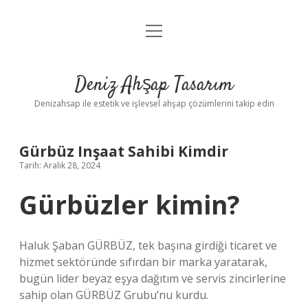
menüyü
Anasayfa
aç
Gizlilik Politikası
Deniz Ahşap Tasarım
Yasal Uyarı
Denizahsap ile estetik ve işlevsel ahşap çözümlerini takip edin
Gürbüz Inşaat Sahibi Kimdir
Tarih: Aralık 28, 2024
Gürbüzler kimin?
Haluk Şaban GÜRBÜZ, tek başına girdiği ticaret ve
hizmet sektöründe sıfırdan bir marka yaratarak,
bugün lider beyaz eşya dağıtım ve servis zincirlerine
sahip olan GÜRBÜZ Grubu’nu kurdu.