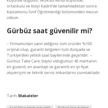
köyünde doğdum. İlkokulu kendi köyümde,
ortaokulu ve liseyi Kadirli’de tamamladıktan sonra
Kastamonu Sınıf Öğretmenliği bölümünden mezun
oldum.
Gürbüz saat güvenilir mi?
– Firmamızdan satın aldığınız tüm ürünler %100
orijinal olup, garanti belgeleri tüm dünyada ve
Türkiye’deki yetkili saat bayilerinde geçerlidir. –
Gürbüz Take Care; bayisi olduğumuz 40 markanın
en güvenli, en avantajlı ve garantili en iyi fiyat
alışverişini ve teknik servis imkanlarını sunmaktadır.
Tarih:
Makaleler
Azad Yılmaz kimdir mal varlığı
Bayburt Grup Aş kimin