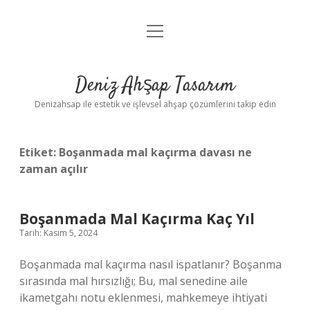
menüyü
Anasayfa
aç
Gizlilik Politikası
Deniz Ahşap Tasarım
Yasal Uyarı
Denizahsap ile estetik ve işlevsel ahşap çözümlerini takip edin
Etiket:
Boşanmada mal kaçırma davası ne
zaman açılır
Boşanmada Mal Kaçırma Kaç Yıl
Tarih: Kasım 5, 2024
Boşanmada mal kaçırma nasıl ispatlanır? Boşanma
sırasında mal hırsızlığı; Bu, mal senedine aile
ikametgahı notu eklenmesi, mahkemeye ihtiyati