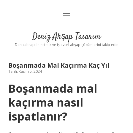
menüyü
Anasayfa
aç
Gizlilik Politikası
Deniz Ahşap Tasarım
Yasal Uyarı
Denizahsap ile estetik ve işlevsel ahşap çözümlerini takip edin
Boşanmada Mal Kaçırma Kaç Yıl
Tarih: Kasım 5, 2024
Boşanmada mal
kaçırma nasıl
ispatlanır?