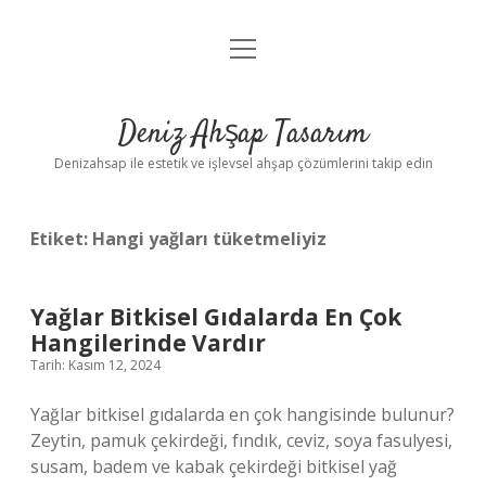
menüyü
Anasayfa
aç
Gizlilik Politikası
Deniz Ahşap Tasarım
Yasal Uyarı
Denizahsap ile estetik ve işlevsel ahşap çözümlerini takip edin
Etiket:
Hangi yağları tüketmeliyiz
Yağlar Bitkisel Gıdalarda En Çok
Hangilerinde Vardır
Tarih: Kasım 12, 2024
Yağlar bitkisel gıdalarda en çok hangisinde bulunur?
Zeytin, pamuk çekirdeği, fındık, ceviz, soya fasulyesi,
susam, badem ve kabak çekirdeği bitkisel yağ