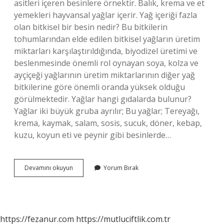
asitleri içeren besinlere örnektir. Balık, krema ve et
yemekleri hayvansal yağlar içerir. Yağ içeriği fazla
olan bitkisel bir besin nedir? Bu bitkilerin
tohumlarından elde edilen bitkisel yağların üretim
miktarları karşılaştırıldığında, biyodizel üretimi ve
beslenmesinde önemli rol oynayan soya, kolza ve
ayçiçeği yağlarının üretim miktarlarının diğer yağ
bitkilerine göre önemli oranda yüksek olduğu
görülmektedir. Yağlar hangi gıdalarda bulunur?
Yağlar iki büyük gruba ayrılır; Bu yağlar; Tereyağı,
krema, kaymak, salam, sosis, sucuk, döner, kebap,
kuzu, koyun eti ve peynir gibi besinlerde…
Yağlar
Devamını okuyun
Yorum Bırak
Bitkisel
Gıdalarda
En
Çok
Hangilerinde
https://fezanur.com
https://mutluciftlik.com.tr
Vardır