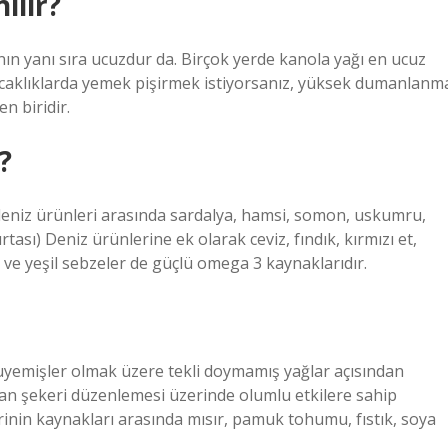
ılır?
ının yanı sıra ucuzdur da. Birçok yerde kanola yağı en ucuz
sıcaklıklarda yemek pişirmek istiyorsanız, yüksek dumanlanm
n biridir.
?
deniz ürünleri arasında sardalya, hamsi, somon, uskumru,
rtası) Deniz ürünlerine ek olarak ceviz, fındık, kırmızı et,
ve yeşil sebzeler de güçlü omega 3 kaynaklarıdır.
uruyemişler olmak üzere tekli doymamış yağlar açısından
 kan şekeri düzenlemesi üzerinde olumlu etkilere sahip
rinin kaynakları arasında mısır, pamuk tohumu, fıstık, soya