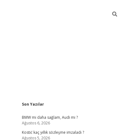
Sidebar
Son Yazılar
pia bella ca
BMW mi daha sağlam, Audi mi ?
Ağustos 6, 2026
Kostić kaç yıllık sözleşme imzaladı ?
Ağustos 5, 2026