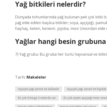
Yağ bitkileri nelerdir?
Dünyada tohumlarında yağ bulunan pek çok bitki b
yağ elde edilen başlıca bitkiler; soya, ayçiçeği, pamu
haşhaş, keten, kenevir, jojoba, mısır (mısırdan elde 
Yağlar hangi besin grubuna 
7) Yağ grubu: Bu gruba her türlü hayvansal ve bitkis
Tarih:
Makaleler
Ayçiçek yağı yerine ne kullanılır
Ayçiçek yağı zararlı mı faydalı
En çok Omega 3 nelerde var
En çok zeytin ayçiçeği mısır ceviz
Hangi yağları tüketmeliyiz
Hangi yiyecekler yağ yapar
Ha