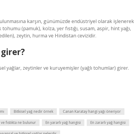
ulunmasına karşın, günümüzde endüstriyel olarak işlenerek
k tohumu (pamuk), kolza, yer fıstığı, susam, aspir, hint yağı,
edilen), zeytin, hurma ve Hindistan cevizidir.
girer?
el yağlar, zeytinler ve kuruyemişler (yağlı tohumlar) girer.
 mı
Bitkisel yağ nedir örnek
Canan Karatay hangi yağı öneriyor
 ve fıstıkta ne bulunur
En yararlı yağ hangisi
En zararlı yağ hangisi
yvansal ve bitkisel yağlar nelerdir