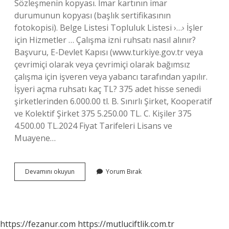
Sözleşmenin kopyası. İmar kartının imar
durumunun kopyası (başlık sertifikasının
fotokopisi). Belge Listesi Topluluk Listesi ›…› İşler
için Hizmetler … Çalışma izni ruhsatı nasıl alınır?
Başvuru, E-Devlet Kapısı (www.turkiye.gov.tr ​​veya
çevrimiçi olarak veya çevrimiçi olarak bağımsız
çalışma için işveren veya yabancı tarafından yapılır.
İşyeri açma ruhsatı kaç TL? 375 adet hisse senedi
şirketlerinden 6.000.00 tl. B. Sınırlı Şirket, Kooperatif
ve Kolektif Şirket 375 5.250.00 TL. C. Kişiler 375
4.500.00 TL.2024 Fiyat Tarifeleri Lisans ve
Muayene…
Çalışma
Devamını okuyun
Yorum Bırak
Ruhsatı
Nereden
Alınır
https://fezanur.com
https://mutluciftlik.com.tr