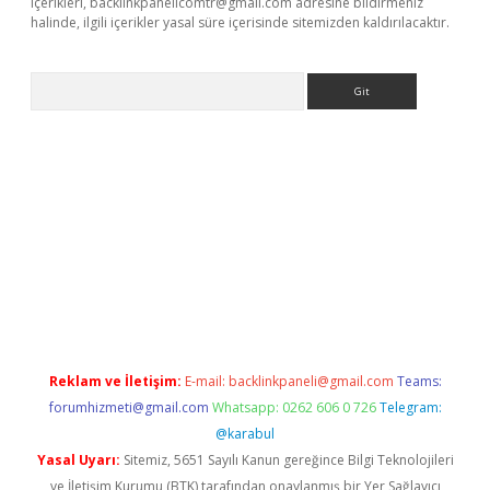
içerikleri,
backlinkpanelicomtr@gmail.com
adresine bildirmeniz
halinde, ilgili içerikler yasal süre içerisinde sitemizden kaldırılacaktır.
Arama
giriş
Reklam ve İletişim:
E-mail:
backlinkpaneli@gmail.com
Teams:
forumhizmeti@gmail.com
Whatsapp: 0262 606 0 726
Telegram:
@karabul
Yasal Uyarı:
Sitemiz, 5651 Sayılı Kanun gereğince Bilgi Teknolojileri
ve İletişim Kurumu (BTK) tarafından onaylanmış bir Yer Sağlayıcı