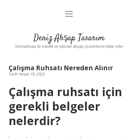
menüyü
Anasayfa
aç
Gizlilik Politikası
Deniz Ahşap Tasarım
Yasal Uyarı
Denizahsap ile estetik ve işlevsel ahşap çözümlerini takip edin
Çalışma Ruhsatı Nereden Alınır
Tarih: Nisan 18, 2025
Çalışma ruhsatı için
gerekli belgeler
nelerdir?