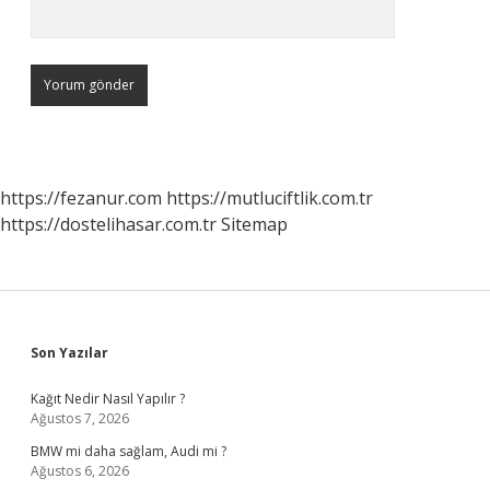
https://fezanur.com
https://mutluciftlik.com.tr
https://dostelihasar.com.tr
Sitemap
Sidebar
Son Yazılar
Kağıt Nedir Nasıl Yapılır ?
Ağustos 7, 2026
BMW mi daha sağlam, Audi mi ?
Ağustos 6, 2026