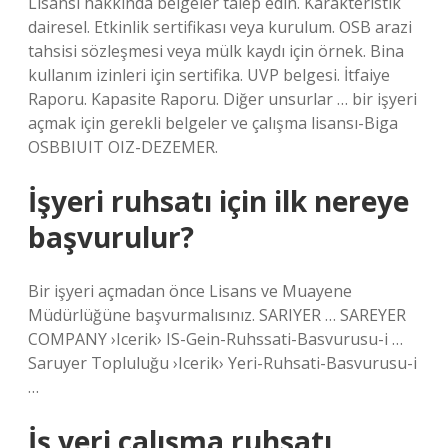
Lisansı hakkında belgeler talep edin. Karakteristik
dairesel. Etkinlik sertifikası veya kurulum. OSB arazi
tahsisi sözleşmesi veya mülk kaydı için örnek. Bina
kullanım izinleri için sertifika. UVP belgesi. İtfaiye
Raporu. Kapasite Raporu. Diğer unsurlar … bir işyeri
açmak için gerekli belgeler ve çalışma lisansı-Biga
OSBBIUIT OIZ-DEZEMER.
İşyeri ruhsatı için ilk nereye
başvurulur?
Bir işyeri açmadan önce Lisans ve Muayene
Müdürlüğüne başvurmalısınız. SARIYER … SAREYER
COMPANY ›Icerik› IS-Gein-Ruhssati-Basvurusu-i …
Saruyer Topluluğu ›Icerik› Yeri-Ruhsati-Basvurusu-i
…
İş yeri çalışma ruhsatı