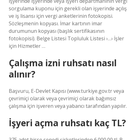
İşyerinde işyerinde veya işyeri departmanının vergi
sorgulama kuponu için gerekli olan işyerinde açılış
ve iş lisansı için vergi anketlerinin fotokopisi.
Sözleşmenin kopyası. İmar kartının imar
durumunun kopyası (başlık sertifikasının
fotokopisi). Belge Listesi Topluluk Listesi ›…› İşler
için Hizmetler …
Çalışma izni ruhsatı nasıl
alınır?
Başvuru, E-Devlet Kapısı (www.turkiye.gov.tr ​​veya
çevrimiçi olarak veya çevrimiçi olarak bağımsız
çalışma için işveren veya yabancı tarafından yapılır.
İşyeri açma ruhsatı kaç TL?
375 adet hisse senedi şirketlerinden 6.000.00 tl. B.