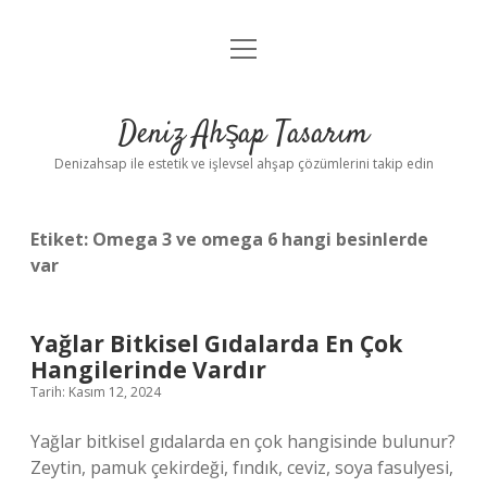
menüyü
Anasayfa
aç
Gizlilik Politikası
Deniz Ahşap Tasarım
Yasal Uyarı
Denizahsap ile estetik ve işlevsel ahşap çözümlerini takip edin
Etiket:
Omega 3 ve omega 6 hangi besinlerde
var
Yağlar Bitkisel Gıdalarda En Çok
Hangilerinde Vardır
Tarih: Kasım 12, 2024
Yağlar bitkisel gıdalarda en çok hangisinde bulunur?
Zeytin, pamuk çekirdeği, fındık, ceviz, soya fasulyesi,