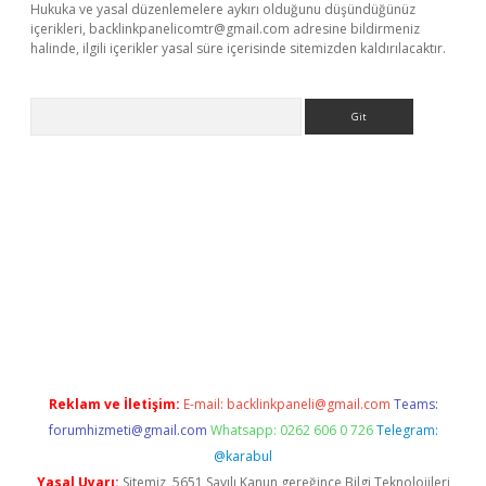
Hukuka ve yasal düzenlemelere aykırı olduğunu düşündüğünüz
içerikleri,
backlinkpanelicomtr@gmail.com
adresine bildirmeniz
halinde, ilgili içerikler yasal süre içerisinde sitemizden kaldırılacaktır.
Arama
 giriş
Reklam ve İletişim:
E-mail:
backlinkpaneli@gmail.com
Teams:
forumhizmeti@gmail.com
Whatsapp: 0262 606 0 726
Telegram:
@karabul
Yasal Uyarı:
Sitemiz, 5651 Sayılı Kanun gereğince Bilgi Teknolojileri