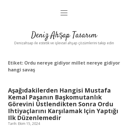
menüyü
Anasayfa
aç
Gizlilik Politikası
Deniz Ahşap Tasarım
Yasal Uyarı
Denizahsap ile estetik ve işlevsel ahşap çözümlerini takip edin
Etiket:
Ordu nereye gidiyor millet nereye gidiyor
hangi savaş
Aşağıdakilerden Hangisi Mustafa
Kemal Paşanın Başkomutanlık
Görevini Üstlendikten Sonra Ordu
Ihtiyaçlarını Karşılamak Için Yaptığı
Ilk Düzenlemedir
Tarih: Ekim 15, 2024