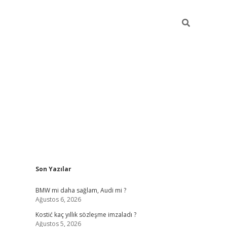
Sidebar
Son Yazılar
pia bella ca
BMW mi daha sağlam, Audi mi ?
Ağustos 6, 2026
Kostić kaç yıllık sözleşme imzaladı ?
Ağustos 5, 2026