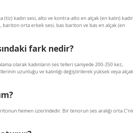
(tiz) kadın sesi, alto ve kontra-alto en alçak (en kalın) kadı
i, bariton orta erkek sesi, bas bariton ve bas en alçak (en
sındaki fark nedir?
alama olarak kadınların ses telleri saniyede 200-250 kez,
llerinin uzunluğu ve kalınlığı değiştirilerek yüksek veya alça
ım?
aritonun hemen üzerindedir. Bir tenorun ses aralığı orta C’ni