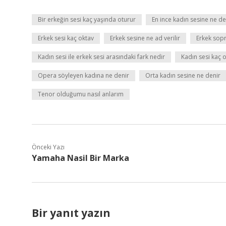
Bir erkeğin sesi kaç yaşında oturur
En ince kadın sesine ne de
Erkek sesi kaç oktav
Erkek sesine ne ad verilir
Erkek sop
Kadın sesi ile erkek sesi arasındaki fark nedir
Kadın sesi kaç 
Opera söyleyen kadına ne denir
Orta kadın sesine ne denir
Tenor olduğumu nasıl anlarım
Önceki Yazı
Yamaha Nasil Bir Marka
Bir yanıt yazın