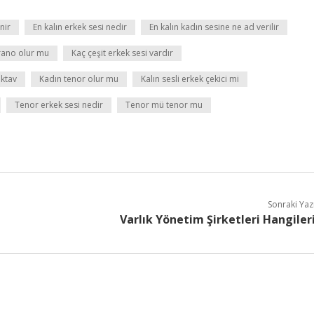
nir
En kalın erkek sesi nedir
En kalın kadın sesine ne ad verilir
rano olur mu
Kaç çeşit erkek sesi vardır
oktav
Kadın tenor olur mu
Kalın sesli erkek çekici mi
Tenor erkek sesi nedir
Tenor mü tenor mu
Sonraki Yaz
Varlık Yönetim Şirketleri Hangiler