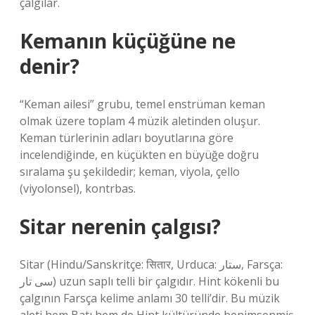
çalgılar.
Kemanın küçüğüne ne
denir?
“Keman ailesi” grubu, temel enstrüman keman
olmak üzere toplam 4 müzik aletinden oluşur.
Keman türlerinin adları boyutlarına göre
incelendiğinde, en küçükten en büyüğe doğru
sıralama şu şekildedir; keman, viyola, çello
(viyolonsel), kontrbas.
Sitar nerenin çalgısı?
Sitar (Hindu/Sanskritçe: सितार, Urduca: ستار, Farsça:
سی تار) uzun saplı telli bir çalgıdır. Hint kökenli bu
çalgının Farsça kelime anlamı 30 telli’dir. Bu müzik