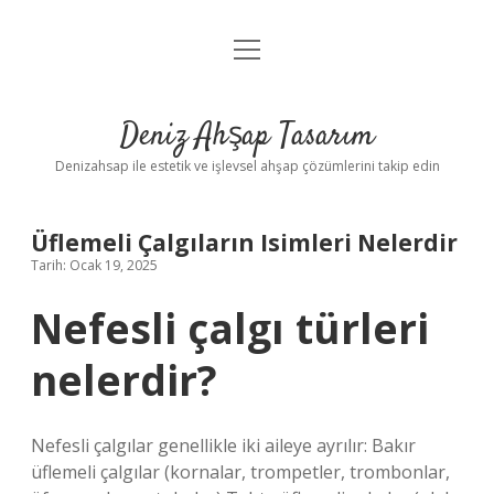
menüyü
Anasayfa
aç
Gizlilik Politikası
Deniz Ahşap Tasarım
Yasal Uyarı
Denizahsap ile estetik ve işlevsel ahşap çözümlerini takip edin
Üflemeli Çalgıların Isimleri Nelerdir
Tarih: Ocak 19, 2025
Nefesli çalgı türleri
nelerdir?
Nefesli çalgılar genellikle iki aileye ayrılır: Bakır
üflemeli çalgılar (kornalar, trompetler, trombonlar,