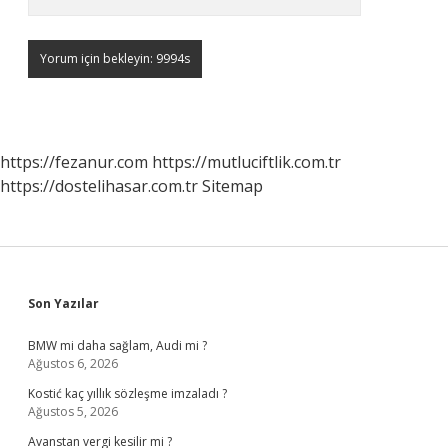
https://fezanur.com
https://mutluciftlik.com.tr
https://dostelihasar.com.tr
Sitemap
Sidebar
Son Yazılar
BMW mi daha sağlam, Audi mi ?
Ağustos 6, 2026
Kostić kaç yıllık sözleşme imzaladı ?
Ağustos 5, 2026
Avanstan vergi kesilir mi ?