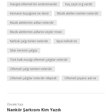
Hangisi üflemeli bir enstrümandır
Kaç çeşit org vardır
Kemanın küçüğüne ne denir
Müzik aletleri isimleri nelerdir
Müzik aletlerinin adları nelerdir
Müzik aletlerinin adlarını söyler misin
Nefesli çalgı türleri nelerdir
Sipsi nefesli mi
Sitar nerenin çalgısı
Türk halk müziği üflemeli çalgılar nelerdir
Üflemeli çalgı isimleri nelerdir
Üflemeli çalgılar nelerdir vikipedi
Üflemeli piyano adı ne
Önceki Yazı
Nankör Şarkısını Kim Yazdı