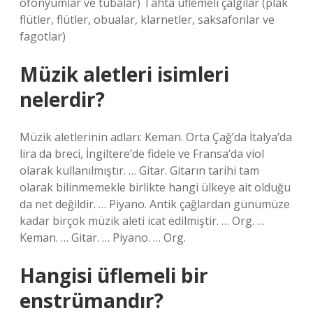
öfonyumlar ve tubalar) Tahta üflemeli çalgılar (plak
flütler, flütler, obualar, klarnetler, saksafonlar ve
fagotlar)
Müzik aletleri isimleri
nelerdir?
Müzik aletlerinin adları: Keman. Orta Çağ’da İtalya’da
lira da breci, İngiltere’de fidele ve Fransa’da viol
olarak kullanılmıştır. … Gitar. Gitarın tarihi tam
olarak bilinmemekle birlikte hangi ülkeye ait olduğu
da net değildir. … Piyano. Antik çağlardan günümüze
kadar birçok müzik aleti icat edilmiştir. … Org. …
Keman. … Gitar. … Piyano. … Org.
Hangisi üflemeli bir
enstrümandır?