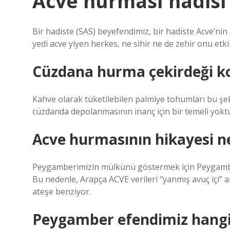
Acve hurması hadisi
Bir hadiste (SAS) beyefendimiz, bir hadiste Acve’nin 
yedi acve yiyen herkes, ne sihir ne de zehir onu et
Cüzdana hurma çekirdeği ko
Kahve olarak tüketilebilen palmiye tohumları bu şeki
cüzdanda depolanmasının inanç için bir temeli yoktu
Acve hurmasının hikayesi n
Peygamberimizin mülkünü göstermek için Peygamber’i
Bu nedenle, Arapça ACVE verileri “yanmış avuç içi” 
ateşe benziyor.
Peygamber efendimiz hang