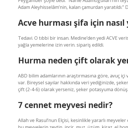
Peygamber şöyle dedi: “Nahle Adamogullari’nin teyz
Adam Aleyhisselâm’nin, kalan çamurdan yaratıldı.” Ded
Acve hurması şifa için nasıl 
Tedavi. O tıbbi bir insan. Medine’den yedi ACVE veri
yağla yemelerine izin verin. sipariş edildi.
Hurma neden çift olarak y
ABD bilim adamlarının araştırmasına göre, avuç içi
var. Bireysel sayılar hakkında veri yediğinizde, şek
çift (2-4-6) olarak yerseniz, şeker potasyuma dönüş
7 cennet meyvesi nedir?
Allah ve Rasul’nun Elçisi, kesinlikle yararlı meyveler 
bu meyvelerin zeytin, incir, muz, üzüm, kiraz, el b