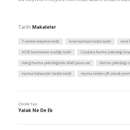
Tarih:
Makaleler
7 cennet meyvesi nedir
Acve hurması hadisi nedir
Acve h
ACVE hurmasının özelliği nedir
Cüzdana hurma çekirdeği koym
Hangi hurma çekirdeğinde Allah yazısı var
Hurma çekirdeği c
Hurma Halanızdır Hadisi nedir
Hurma neden çift olarak yen
Önceki Yazı
Yalak Ne De Ek