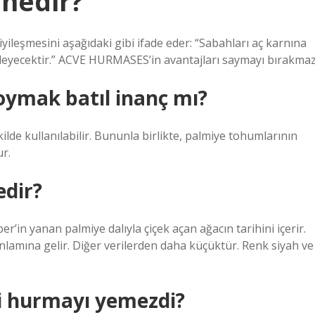
 nedir?
iyileşmesini aşağıdaki gibi ifade eder: “Sabahları aç karnına
kileyecektir.” ACVE HURMASES’in avantajları saymayı bırakmaz
ymak batıl inanç mı?
lde kullanılabilir. Bununla birlikte, palmiye tohumlarının
r.
edir?
n yanan palmiye dalıyla çiçek açan ağacın tarihini içerir.
anlamına gelir. Diğer verilerden daha küçüktür. Renk siyah ve
i hurmayı yemezdi?