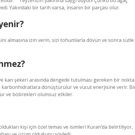
esidir.” “Teyzenizin yakınına saygı duyun! Çünkü bu ağaç
i. Yakındaki bir tarih varsa, insanın bir parçası olur.
yenir?
sini almasına izin verin, sizi tohumlarla dövün ve sonra sütle
enmez?
 ve kan şekeri arasında dengede tutulması gereken bir nokta
er karbonhidratlara dönüştürülür ve vücut enerjisine verir. Bi
ür ve böbrekleri olumsuz etkiler.
oldukları kişi için özel temas ve isimleri Kuran’da belirtiliyor,
ombası ve üzüm olduğunu söyledi.