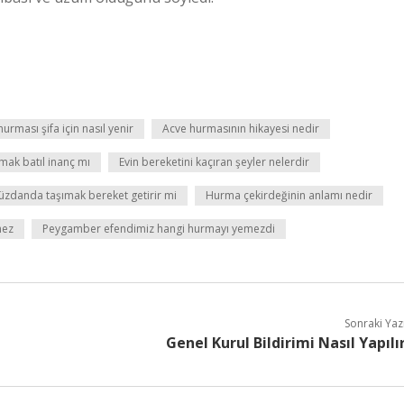
urması şifa için nasıl yenir
Acve hurmasının hikayesi nedir
ak batıl inanç mı
Evin bereketini kaçıran şeyler nelerdir
üzdanda taşımak bereket getirir mi
Hurma çekirdeğinin anlamı nedir
mez
Peygamber efendimiz hangi hurmayı yemezdi
Sonraki Yaz
Genel Kurul Bildirimi Nasıl Yapılı