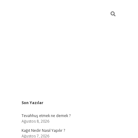
Sidebar
Son Yazılar
pia bella
Tevahhuş etmek ne demek ?
Ağustos 8, 2026
Kağıt Nedir Nasıl Yapılır ?
Ağustos 7, 2026