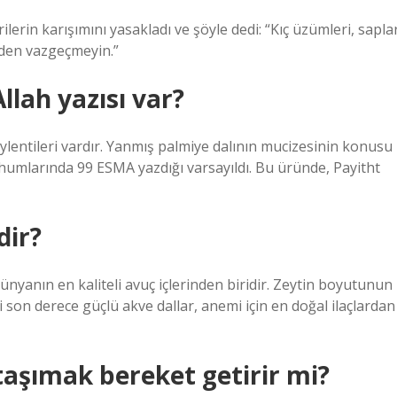
rilerin karışımını yasakladı ve şöyle dedi: “Kıç üzümleri, sapla
izden vazgeçmeyin.”
lah yazısı var?
öylentileri vardır. Yanmış palmiye dalının mucizesinin konusu
) tohumlarında 99 ESMA yazdığı varsayıldı. Bu üründe, Payitht
dir?
yanın en kaliteli avuç içlerinden biridir. Zeytin boyutunun
i son derece güçlü akve dallar, anemi için en doğal ilaçlardan
aşımak bereket getirir mi?